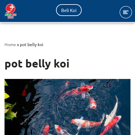
Beli Koi
Lompat
ke
konten
Home
»
pot belly koi
pot belly koi