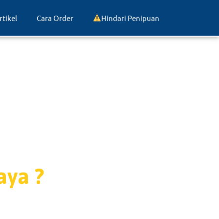
rtikel
Cara Order
Hindari Penipuan
ya ?​
um Punya