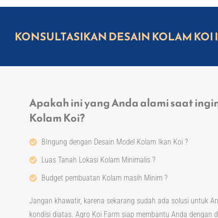
KONSULTASIKAN DESAIN KOLAM KOI 
Apakah ini yang Anda alami saat ingin
Kolam Koi?​
BIngung dengan Desain Model Kolam Ikan Koi ?
Luas Tanah Lokasi Kolam Minimalis ?
Budget pembuatan Kolam masih Minim ?​
Jangan khawatir, karena sekarang sudah ada solusi untuk 
kondisi diatas. Agro Koi Farm siap membantu Anda dengan 