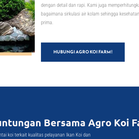
dengan detail dan rapi. Kami juga memperhitung
bagaimana sirkulasi air kolam sehingga kesehatan
prima.
HUBUNGI AGRO KOI FARM !
ntungan Bersama Agro Koi F
ai koi terkait kualitas pelayanan Ikan Koi dan