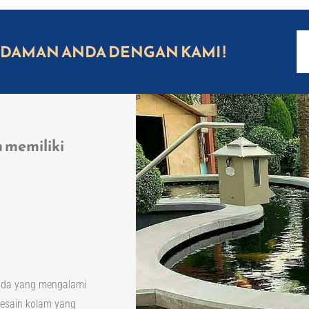
IDAMAN ANDA DENGAN KAMI !​
 memiliki
Anda yang mengalami
desain kolam yang