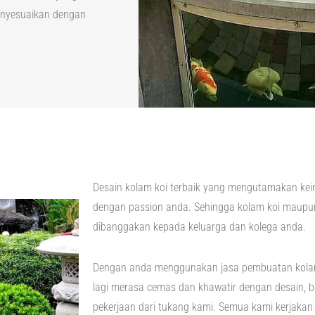
enyesuaikan dengan
Desain kolam koi terbaik yang mengutamakan kei
dengan passion anda. Sehingga kolam koi maupun 
dibanggakan kepada keluarga dan kolega anda.
Dengan anda menggunakan jasa pembuatan kolam
lagi merasa cemas dan khawatir dengan desain, ba
pekerjaan dari tukang kami. Semua kami kerjaka