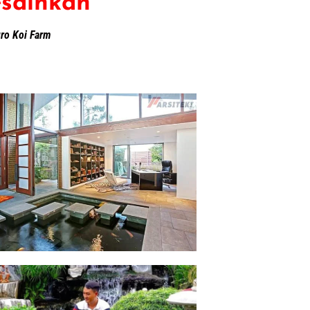
sainkan​
gro Koi Farm