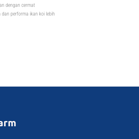
kan dengan cermat
 dan performa ikan koi lebih
arm​