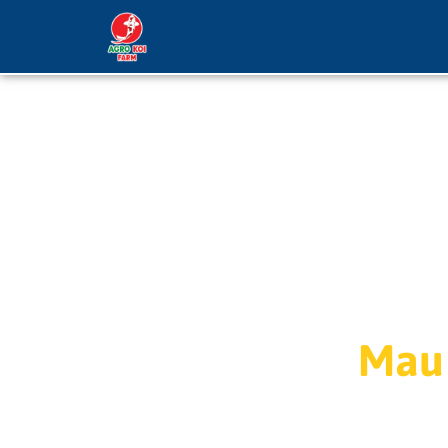
Lompat
ke
konten
Mau 
Ingin M