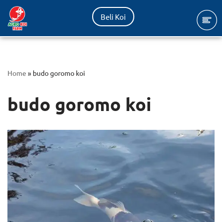
Beli Koi
Lompat
ke
konten
Home
»
budo goromo koi
budo goromo koi