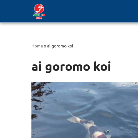
Lompat
ke
konten
Home
»
ai goromo koi
ai goromo koi