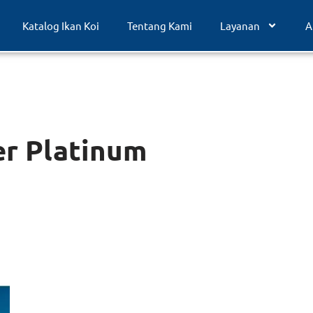
Katalog Ikan Koi
Tentang Kami
Layanan
A
er Platinum