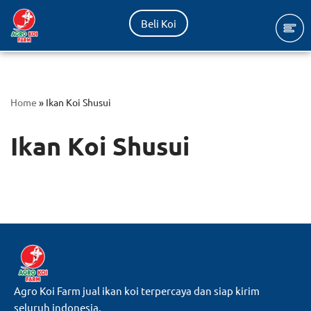
Beli Koi
Lompat
ke
konten
Home
»
Ikan Koi Shusui
Ikan Koi Shusui
Agro Koi Farm jual ikan koi terpercaya dan siap kirim
seluruh indonesia.