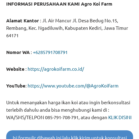
INFORMASI PERUSAHAAN KAMI Agro Koi Farm
Alamat Kantor
: Jl. Air Mancur Jl. Desa Bedug No.15,
Rembang, Kec. Ngadiluwih, Kabupaten Kediri, Jawa Timur
64171
Nomor WA
:
+6285791708791
Website
:
https://agrokoifarm.co.id/
YouTube
:
https://www.youtube.com/@AgroKoiFarm
Untuk menanyakan harga ikan koi atau ingin berkonsultasi
terlebih dahulu anda bisa menghubungi kami di :
WA/SMS/TELPON 085-791-708-791, atau dengan
KLIK DISINI
Isi formulir dibawah ini lalu klik kirim untuk konsultasi