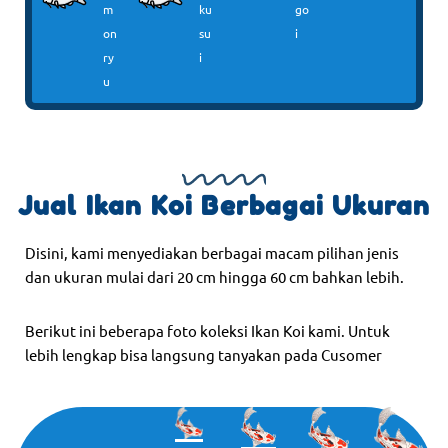
m
ku
go
on
su
i
ry
i
u
Jual Ikan Koi Berbagai Ukuran
Disini, kami menyediakan berbagai macam pilihan jenis
dan ukuran mulai dari 20 cm hingga 60 cm bahkan lebih.
Berikut ini beberapa foto koleksi Ikan Koi kami. Untuk
lebih lengkap bisa langsung tanyakan pada Cusomer