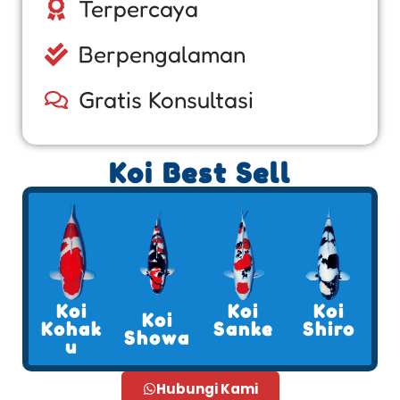
Terpercaya
Berpengalaman
Gratis Konsultasi
Koi Best Sell
Koi
Koi
Koi
Koi
Kohak
Sanke
Shiro
Showa
u
Hubungi Kami