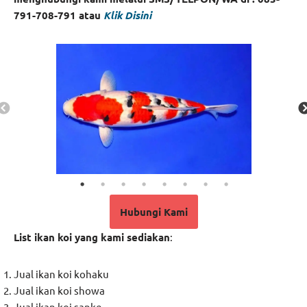
791-708-791 atau
Klik Di
sini
Hubungi Kami
List ikan koi yang kami sediakan
:
Jual ikan koi kohaku
Jual ikan koi showa
Jual ikan koi sanke