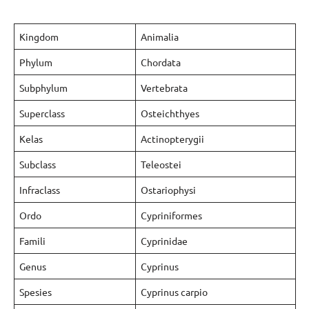
Kingdom
Animalia
Phylum
Chordata
Subphylum
Vertebrata
Superclass
Osteichthyes
Kelas
Actinopterygii
Subclass
Teleostei
Infraclass
Ostariophysi
Ordo
Cypriniformes
Famili
Cyprinidae
Genus
Cyprinus
Spesies
Cyprinus carpio