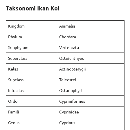
Taksonomi Ikan Koi
Kingdom
Animalia
Phylum
Chordata
Subphylum
Vertebrata
Superclass
Osteichthyes
Kelas
Actinopterygii
Subclass
Teleostei
Infraclass
Ostariophysi
Ordo
Cypriniformes
Famili
Cyprinidae
Genus
Cyprinus