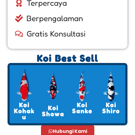
Terpercaya
Berpengalaman
Gratis Konsultasi
Koi Best Sell
Koi
Koi
Koi
Koi
Kohak
Sanke
Shiro
Showa
u
Hubungi Kami