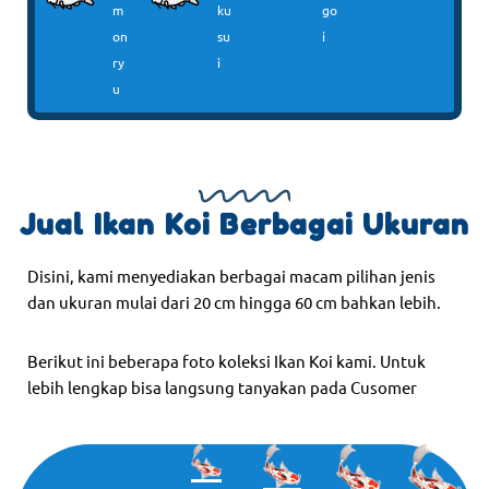
m
ku
go
on
su
i
ry
i
u
Jual Ikan Koi Berbagai Ukuran
Disini, kami menyediakan berbagai macam pilihan jenis
dan ukuran mulai dari 20 cm hingga 60 cm bahkan lebih.
Berikut ini beberapa foto koleksi Ikan Koi kami. Untuk
lebih lengkap bisa langsung tanyakan pada Cusomer