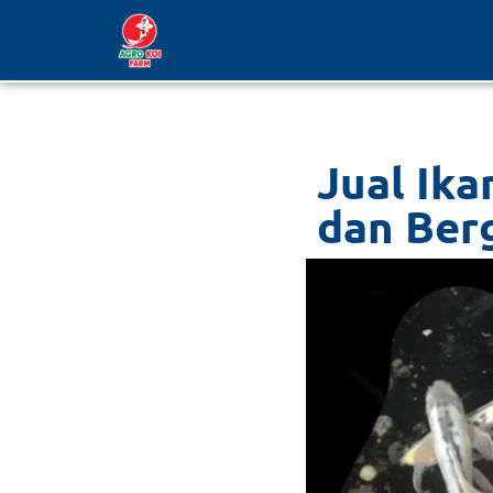
Lompat
ke
konten
Jual Ika
dan Ber