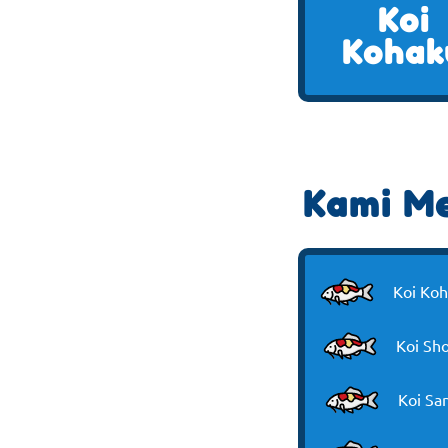
Koi
Kohak
Kami Me
Koi Ko
Koi Sh
Koi Sa