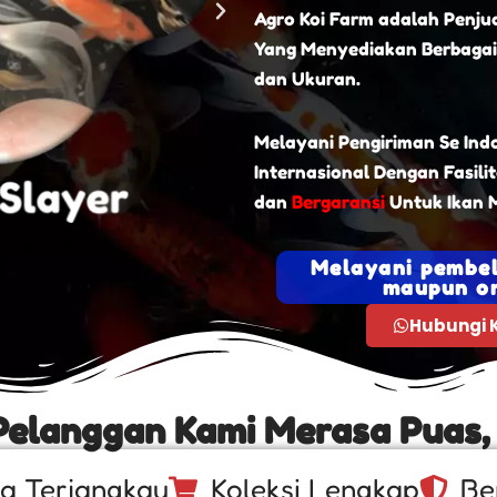
Agro Koi Farm adalah Penjua
Yang Menyediakan Berbagai
dan Ukuran.
Melayani Pengiriman Se Ind
Internasional Dengan Fasili
dan
Bergaransi
Untuk Ikan M
Melayani pembel
maupun on
Hubungi 
Pelanggan Kami Merasa Puas,
a Terjangkau
Koleksi Lengkap
Be