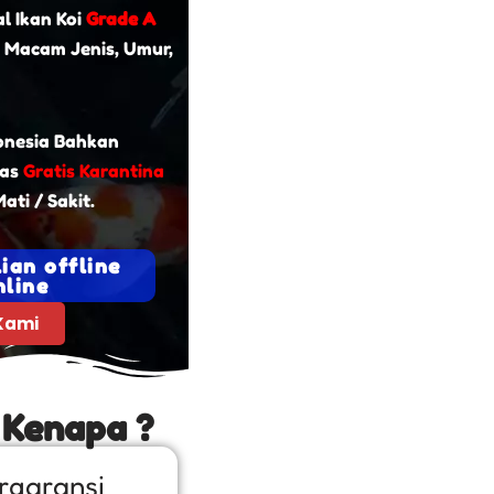
l Ikan Koi
Grade A
 Macam Jenis, Umur,
onesia Bahkan
tas
Gratis Karantina
ati / Sakit.
ian offline
line
Kami
 Kenapa ?
rgaransi