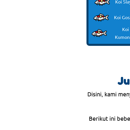
Koi Sla
Koi Gos
Koi
Kumon
Ju
Disini, kami men
Berikut ini beb