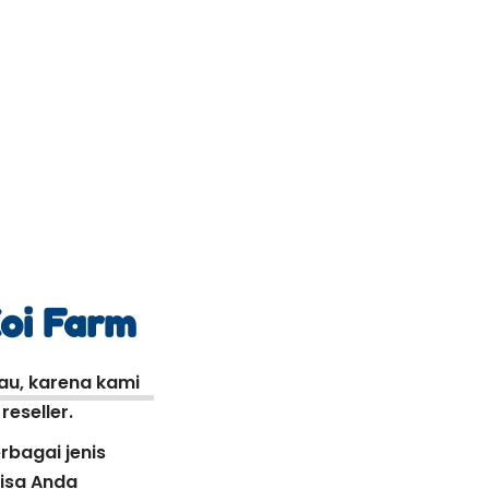
Koi Farm
kau, karena kami
eseller.
rbagai jenis
bisa Anda