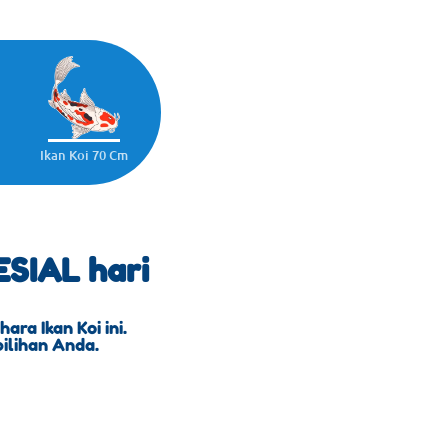
Ikan Koi 70 Cm
SIAL hari
ra Ikan Koi ini.
pilihan Anda.