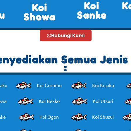
Koi
K
Koi
u
Sanke
Showa
Hubungi Kami
nyediakan Semua Jenis 
:
haku
Koi Goromo
Koi Kujaku
owa
Koi Bekko
Koi Utsuri
nke
Koi Ogon
Koi Shusui