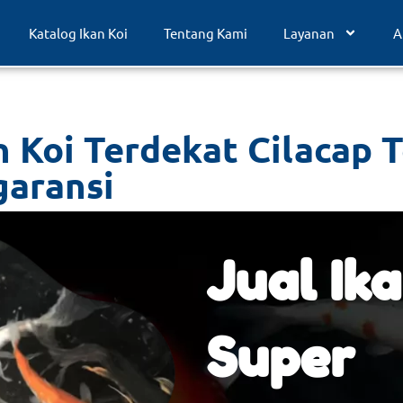
Katalog Ikan Koi
Tentang Kami
Layanan
A
n Koi Terdekat Cilacap
garansi
Jual Ika
Super