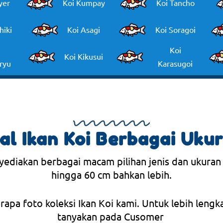
yer
Koi Kumpay
Koi Tancho
hiki
Koi Asagi
Koi Soragoi
Koi
Koi Kikusui
ryu
Karasugoi
al Ikan Koi Berbagai Uku
yediakan berbagai macam pilihan jenis dan ukuran
hingga 60 cm bahkan lebih.
erapa foto koleksi Ikan Koi kami. Untuk lebih lengk
tanyakan pada Cusomer