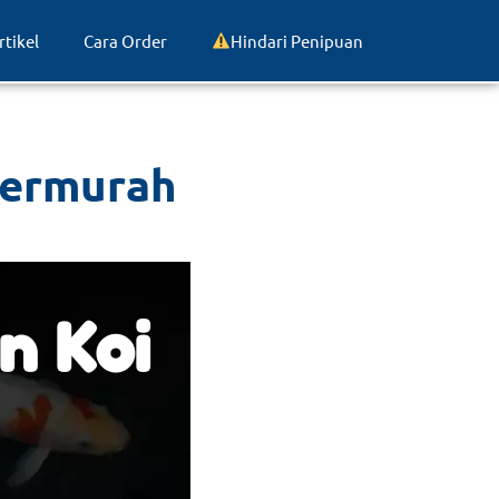
rtikel
Cara Order
Hindari Penipuan
 Termurah
n Koi