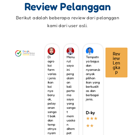
Review Pelanggan
Berikut adalah beberapa review dari pelanggan
kami dari user asli.
Rev
Di
Menu
Tempatn
iew
agro
rut
ya bagus
Len
koi
saya
dan
gka
farm
ini
nyaman,b
p
varias
peng
anyak
i jenis
alam
pilihan
ikan
an
ikan yang
koi
kali
berkualit
nya
perta
as dan
bany
ma
berbagai
ak,
saya
jenis.
pelay
yang
anan
sanga
sanga
t
D-ky
t baik
mem
★
★
★
dan
uaska
temp
n
★
★
atnya
ditem
nyam
pat