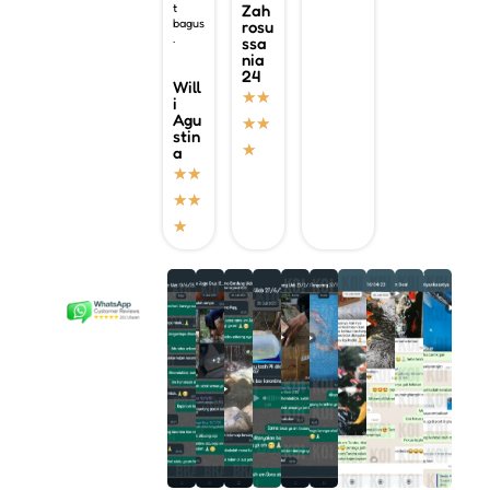
t
Zah
bagus
rosu
.
ssa
nia
24
Will
★
★
i
Agu
★
★
stin
★
a
★
★
★
★
★