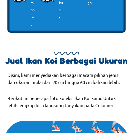
m
ku
go
on
su
i
ry
i
u
Jual Ikan Koi Berbagai Ukuran
Disini, kami menyediakan berbagai macam pilihan jenis
dan ukuran mulai dari 20 cm hingga 60 cm bahkan lebih.
Berikut ini beberapa foto koleksi Ikan Koi kami. Untuk
lebih lengkap bisa langsung tanyakan pada Cusomer