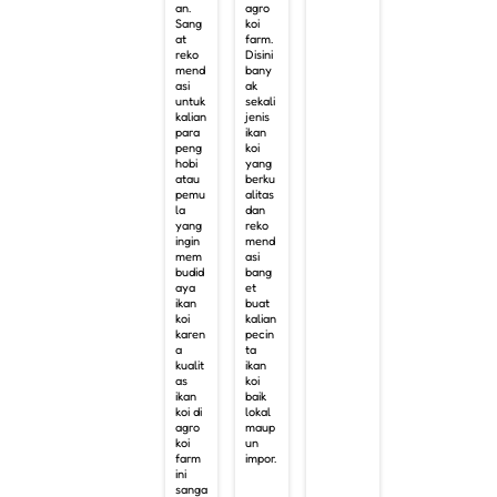
an.
agro
Sang
koi
at
farm.
reko
Disini
mend
bany
asi
ak
untuk
sekali
kalian
jenis
para
ikan
peng
koi
hobi
yang
atau
berku
pemu
alitas
la
dan
yang
reko
ingin
mend
mem
asi
budid
bang
aya
et
ikan
buat
koi
kalian
karen
pecin
a
ta
kualit
ikan
as
koi
ikan
baik
koi di
lokal
agro
maup
koi
un
farm
impor.
ini
sanga