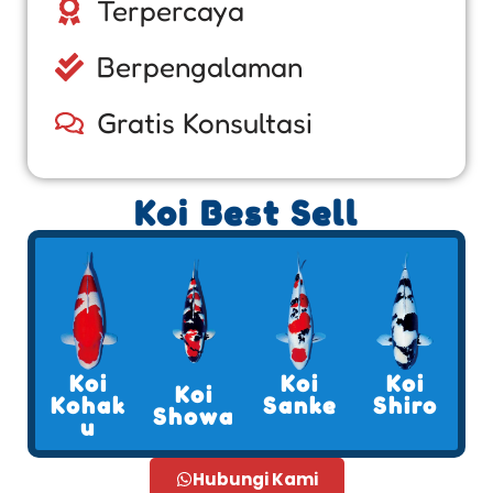
Terpercaya
Berpengalaman
Gratis Konsultasi
Koi Best Sell
Koi
Koi
Koi
Koi
Kohak
Sanke
Shiro
Showa
u
Hubungi Kami