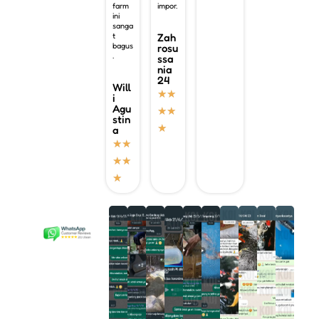
farm
impor.
ini
sanga
t
Zah
bagus
rosu
.
ssa
nia
24
Will
★
★
i
Agu
★
★
stin
★
a
★
★
★
★
★