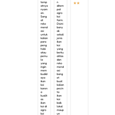
temp
n
★
★
atnya
ditem
nyam
pat
an.
agro
Sang
koi
at
farm.
reko
Disini
mend
bany
asi
ak
untuk
sekali
kalian
jenis
para
ikan
peng
koi
hobi
yang
atau
berku
pemu
alitas
la
dan
yang
reko
ingin
mend
mem
asi
budid
bang
aya
et
ikan
buat
koi
kalian
karen
pecin
a
ta
kualit
ikan
as
koi
ikan
baik
koi di
lokal
agro
maup
koi
un