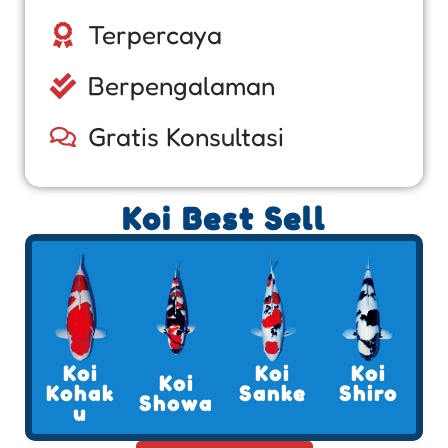
Terpercaya
Berpengalaman
Gratis Konsultasi
Koi Best Sell
Koi
Koi
Koi
Koi
Kohak
Sanke
Shiro
Showa
u