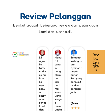
Review Pelanggan
Berikut adalah beberapa review dari pelanggan
kami dari user asli.
Rev
Di
Menu
Tempatn
iew
agro
rut
ya bagus
Len
koi
saya
dan
gka
farm
ini
nyaman,b
p
varias
peng
anyak
i jenis
alam
pilihan
ikan
an
ikan yang
koi
kali
berkualit
nya
perta
as dan
bany
ma
berbagai
ak,
saya
jenis.
pelay
yang
anan
sanga
sanga
t
D-ky
t baik
mem
★
★
★
dan
uaska