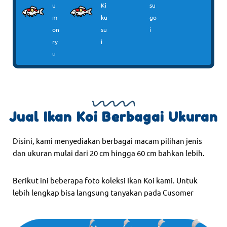
u
Ki
su
m
ku
go
on
su
i
ry
i
u
Jual Ikan Koi Berbagai Ukuran
Disini, kami menyediakan berbagai macam pilihan jenis
dan ukuran mulai dari 20 cm hingga 60 cm bahkan lebih.
Berikut ini beberapa foto koleksi Ikan Koi kami. Untuk
lebih lengkap bisa langsung tanyakan pada Cusomer