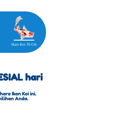
Ikan Koi 70 Cm
SIAL hari
ra Ikan Koi ini.
pilihan Anda.