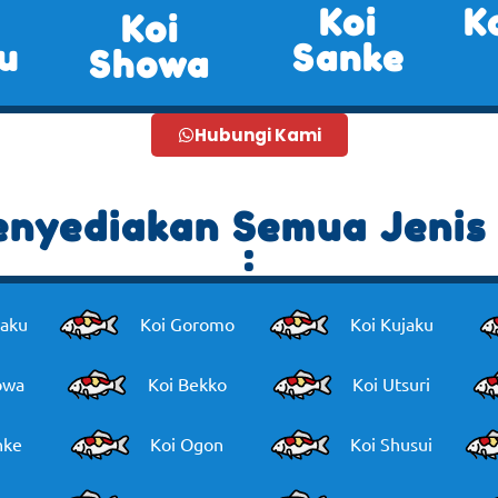
Koi
K
Koi
u
Sanke
Showa
Hubungi Kami
nyediakan Semua Jenis 
:
haku
Koi Goromo
Koi Kujaku
owa
Koi Bekko
Koi Utsuri
nke
Koi Ogon
Koi Shusui