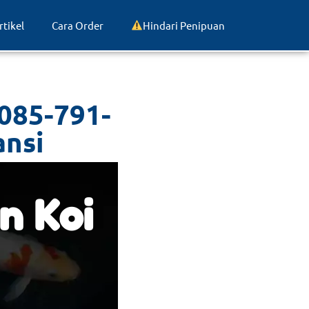
rtikel
Cara Order
Hindari Penipuan
 085-791-
ansi
n Koi