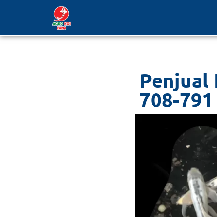
Lompat
ke
konten
Penjual 
708-791