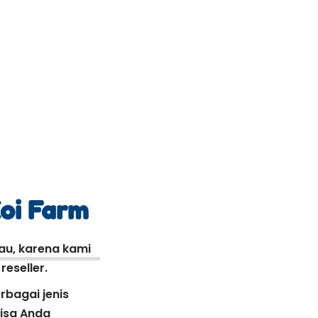
Koi Farm
kau, karena kami
eseller.
rbagai jenis
bisa Anda