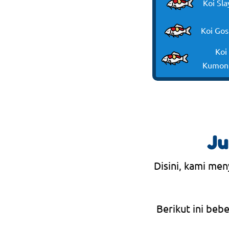
Koi Sla
Koi Gos
Koi
Kumon
Ju
Disini, kami men
Berikut ini beb