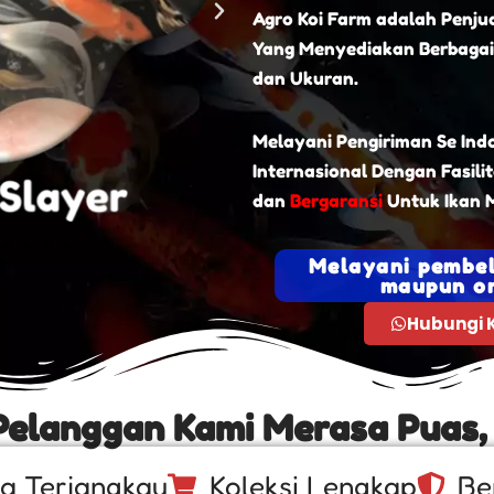
Agro Koi Farm adalah Penjua
Yang Menyediakan Berbagai
dan Ukuran.
Melayani Pengiriman Se Ind
Internasional Dengan Fasili
dan
Bergaransi
Untuk Ikan M
Melayani pembel
maupun on
Hubungi 
Pelanggan Kami Merasa Puas,
a Terjangkau
Koleksi Lengkap
Be