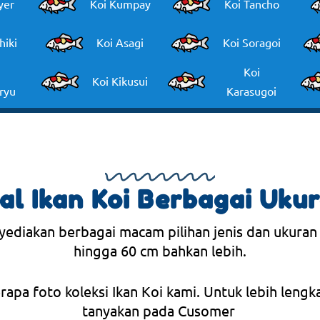
yer
Koi Kumpay
Koi Tancho
hiki
Koi Asagi
Koi Soragoi
Koi
Koi Kikusui
ryu
Karasugoi
al Ikan Koi Berbagai Uku
yediakan berbagai macam pilihan jenis dan ukuran
hingga 60 cm bahkan lebih.
erapa foto koleksi Ikan Koi kami. Untuk lebih lengk
tanyakan pada Cusomer