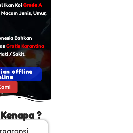
l Ikan Koi
Grade A
 Macam Jenis, Umur,
onesia Bahkan
tas
Gratis Karantina
ati / Sakit.
ian offline
line
Kami
 Kenapa ?
rgaransi