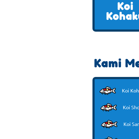
Koi
Kohak
Kami Me
Koi Ko
Koi Sh
Koi Sa