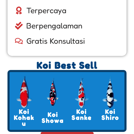
Terpercaya
Berpengalaman
Gratis Konsultasi
Koi Best Sell
Koi
Koi
Koi
Koi
Kohak
Sanke
Shiro
Showa
u