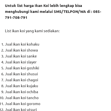
Untuk list harga Ikan Koi lebih lengkap bisa
menghubungi kami melalui SMS/TELPON/WA di : 085-
791-708-791
List ikan koi yang kami sediakan:
Jual ikan koi kohaku
Jual ikan koi showa
Jual ikan koi sanke
Jual ikan koi slayer
Jual ikan koi goshiki
Jual ikan koi shusui
Jual ikan koi chagoi
Jual ikan koi kujaku
Jual ikan koi ochiba
Jual ikan koi tancho
Jual ikan koi goromo
Jual ikan koi utsuri