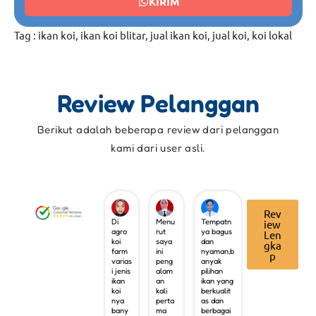
KIRIM
Tag :
ikan koi
,
ikan koi blitar
,
jual ikan koi
,
jual koi
,
koi lokal
Review Pelanggan
Berikut adalah beberapa review dari pelanggan
kami dari user asli.
Rev
Di
Menu
Tempatn
iew
agro
rut
ya bagus
Len
koi
saya
dan
gka
farm
ini
nyaman,b
p
varias
peng
anyak
i jenis
alam
pilihan
ikan
an
ikan yang
koi
kali
berkualit
nya
perta
as dan
bany
ma
berbagai