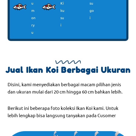
u
Ki
su
m
ku
go
on
su
i
ry
i
u
Jual Ikan Koi Berbagai Ukuran
Disini, kami menyediakan berbagai macam pilihan jenis
dan ukuran mulai dari 20 cm hingga 60 cm bahkan lebih.
Berikut ini beberapa foto koleksi Ikan Koi kami. Untuk
lebih lengkap bisa langsung tanyakan pada Cusomer