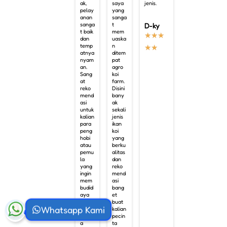
ak,
saya
jenis.
pelay
yang
anan
sanga
sanga
t
D-ky
t baik
mem
★
★
★
dan
uaska
temp
n
★
★
atnya
ditem
nyam
pat
an.
agro
Sang
koi
at
farm.
reko
Disini
mend
bany
asi
ak
untuk
sekali
kalian
jenis
para
ikan
peng
koi
hobi
yang
atau
berku
pemu
alitas
la
dan
yang
reko
ingin
mend
mem
asi
budid
bang
aya
et
ikan
buat
Whatsapp Kami
koi
kalian
karen
pecin
a
ta