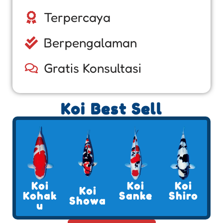
Terpercaya
Berpengalaman
Gratis Konsultasi
Koi Best Sell
Koi
Koi
Koi
Koi
Kohak
Sanke
Shiro
Showa
u