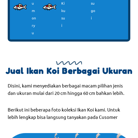
u
Ki
su
m
ku
go
on
su
i
ry
i
u
Jual Ikan Koi Berbagai Ukuran
Disini, kami menyediakan berbagai macam pilihan jenis
dan ukuran mulai dari 20 cm hingga 60 cm bahkan lebih.
Berikut ini beberapa foto koleksi Ikan Koi kami. Untuk
lebih lengkap bisa langsung tanyakan pada Cusomer