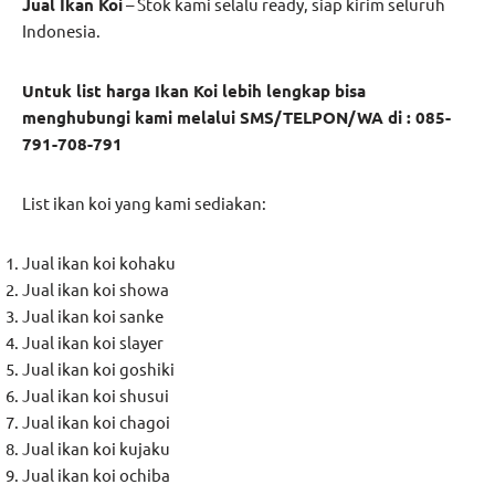
Jual Ikan Koi
– Stok kami selalu ready, siap kirim seluruh
Indonesia.
Untuk list harga Ikan Koi lebih lengkap bisa
menghubungi kami melalui SMS/TELPON/WA di : 085-
791-708-791
List ikan koi yang kami sediakan:
Jual ikan koi kohaku
Jual ikan koi showa
Jual ikan koi sanke
Jual ikan koi slayer
Jual ikan koi goshiki
Jual ikan koi shusui
Jual ikan koi chagoi
Jual ikan koi kujaku
Jual ikan koi ochiba