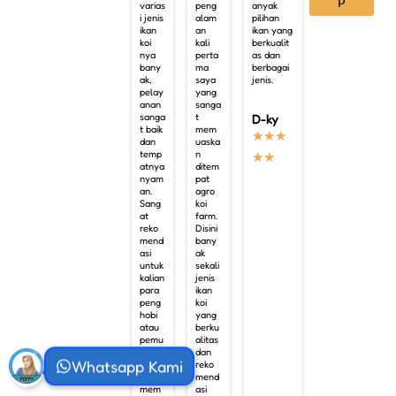
varias
peng
anyak
i jenis
alam
pilihan
ikan
an
ikan yang
koi
kali
berkualit
nya
perta
as dan
bany
ma
berbagai
ak,
saya
jenis.
pelay
yang
anan
sanga
sanga
t
D-ky
t baik
mem
★
★
★
dan
uaska
temp
n
★
★
atnya
ditem
nyam
pat
an.
agro
Sang
koi
at
farm.
reko
Disini
mend
bany
asi
ak
untuk
sekali
kalian
jenis
para
ikan
peng
koi
hobi
yang
atau
berku
pemu
alitas
la
dan
Whatsapp Kami
yang
reko
ingin
mend
mem
asi