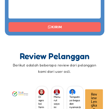
KIRIM
Review Pelanggan
Berikut adalah beberapa review dari pelanggan
kami dari user asli.
Rev
Di
Menu
Tempatn
iew
agro
rut
ya bagus
Len
koi
saya
dan
gka
farm
ini
nyaman,b
p