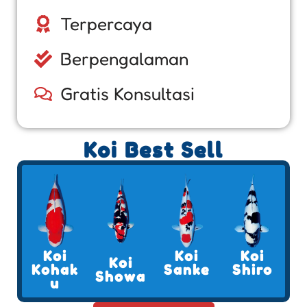
Terpercaya
Berpengalaman
Gratis Konsultasi
Koi Best Sell
Koi
Koi
Koi
Koi
Kohak
Sanke
Shiro
Showa
u