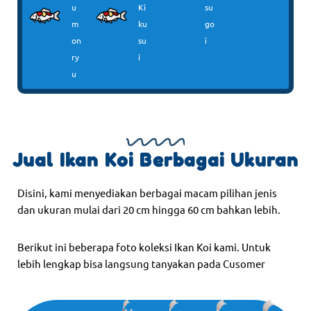
u
Ki
su
m
ku
go
on
su
i
ry
i
u
Jual Ikan Koi Berbagai Ukuran
Disini, kami menyediakan berbagai macam pilihan jenis
dan ukuran mulai dari 20 cm hingga 60 cm bahkan lebih.
Berikut ini beberapa foto koleksi Ikan Koi kami. Untuk
lebih lengkap bisa langsung tanyakan pada Cusomer