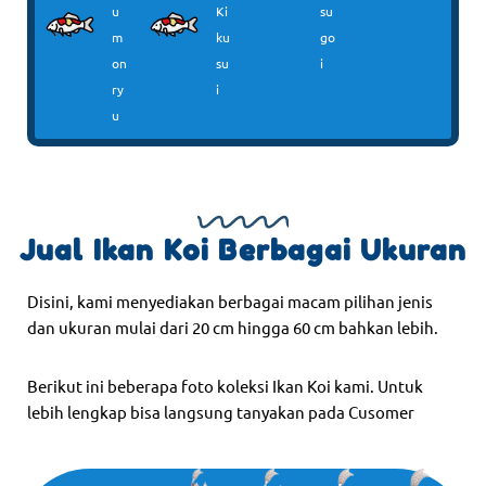
u
Ki
su
m
ku
go
on
su
i
ry
i
u
Jual Ikan Koi Berbagai Ukuran
Disini, kami menyediakan berbagai macam pilihan jenis
dan ukuran mulai dari 20 cm hingga 60 cm bahkan lebih.
Berikut ini beberapa foto koleksi Ikan Koi kami. Untuk
lebih lengkap bisa langsung tanyakan pada Cusomer