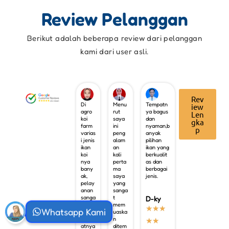
Review Pelanggan
Berikut adalah beberapa review dari pelanggan
kami dari user asli.
Rev
Di
Menu
Tempatn
iew
agro
rut
ya bagus
Len
koi
saya
dan
gka
farm
ini
nyaman,b
p
varias
peng
anyak
i jenis
alam
pilihan
ikan
an
ikan yang
koi
kali
berkualit
nya
perta
as dan
bany
ma
berbagai
ak,
saya
jenis.
pelay
yang
anan
sanga
sanga
t
D-ky
t baik
mem
Whatsapp Kami
★
★
★
dan
uaska
temp
n
★
★
atnya
ditem