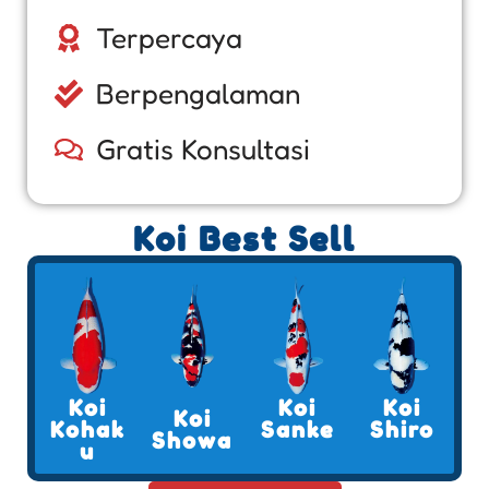
Terpercaya
Berpengalaman
Gratis Konsultasi
Koi Best Sell
Koi
Koi
Koi
Koi
Kohak
Sanke
Shiro
Showa
u