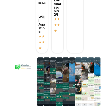
bagus
rosu
.
ssa
nia
24
Will
★
★
i
Agu
★
★
stin
★
a
★
★
★
★
★