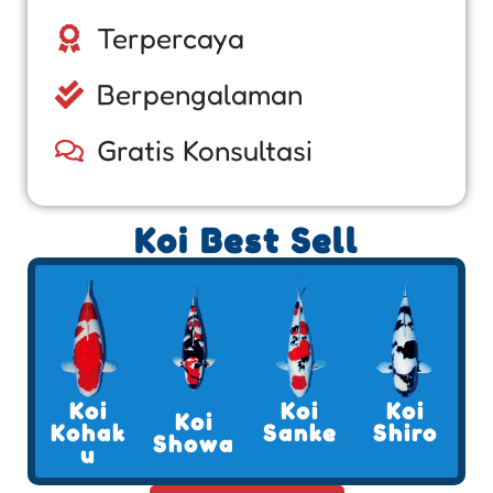
Terpercaya
Berpengalaman
Gratis Konsultasi
Koi Best Sell
Koi
Koi
Koi
Koi
Kohak
Sanke
Shiro
Showa
u