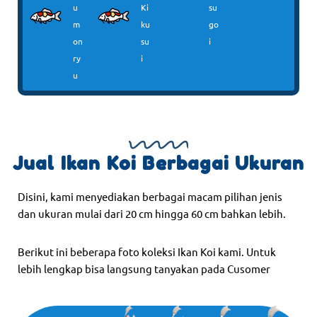
u
Ki
su
m
ku
go
on
su
i
ry
i
u
Jual Ikan Koi Berbagai Ukuran
Disini, kami menyediakan berbagai macam pilihan jenis
dan ukuran mulai dari 20 cm hingga 60 cm bahkan lebih.
Berikut ini beberapa foto koleksi Ikan Koi kami. Untuk
lebih lengkap bisa langsung tanyakan pada Cusomer