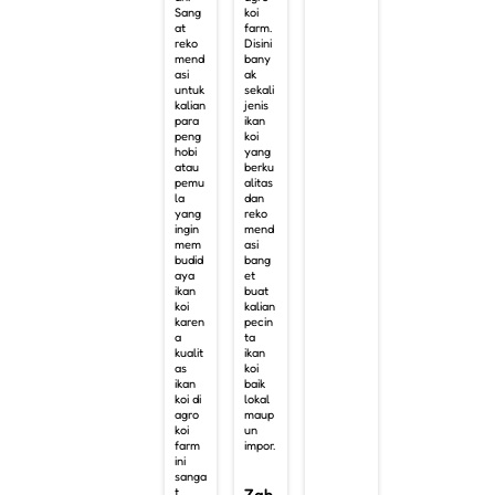
Sang
koi
at
farm.
reko
Disini
mend
bany
asi
ak
untuk
sekali
kalian
jenis
para
ikan
peng
koi
hobi
yang
atau
berku
pemu
alitas
la
dan
yang
reko
ingin
mend
mem
asi
budid
bang
aya
et
ikan
buat
koi
kalian
karen
pecin
a
ta
kualit
ikan
as
koi
ikan
baik
koi di
lokal
agro
maup
koi
un
farm
impor.
ini
sanga
t
Zah