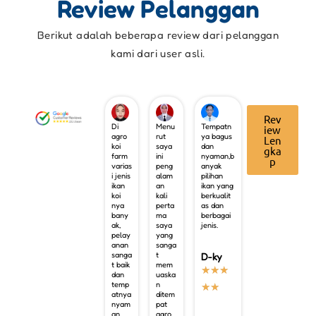
Review Pelanggan
Berikut adalah beberapa review dari pelanggan
kami dari user asli.
Rev
Di
Menu
Tempatn
iew
agro
rut
ya bagus
Len
koi
saya
dan
gka
farm
ini
nyaman,b
p
varias
peng
anyak
i jenis
alam
pilihan
ikan
an
ikan yang
koi
kali
berkualit
nya
perta
as dan
bany
ma
berbagai
ak,
saya
jenis.
pelay
yang
anan
sanga
sanga
t
D-ky
t baik
mem
★
★
★
dan
uaska
temp
n
★
★
atnya
ditem
nyam
pat
an.
agro