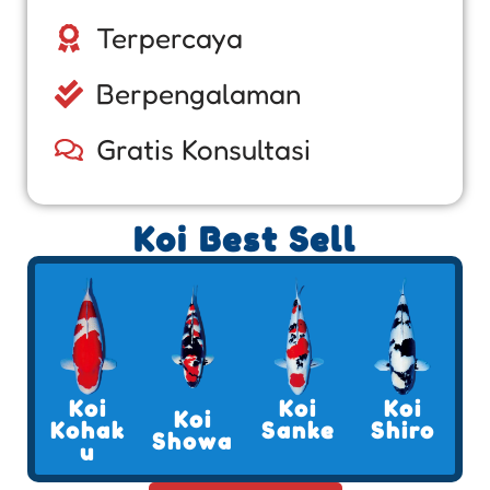
Terpercaya
Berpengalaman
Gratis Konsultasi
Koi Best Sell
Koi
Koi
Koi
Koi
Kohak
Sanke
Shiro
Showa
u