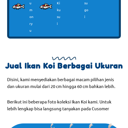
u
Ki
su
m
ku
go
on
su
i
ry
i
u
Jual Ikan Koi Berbagai Ukuran
Disini, kami menyediakan berbagai macam pilihan jenis
dan ukuran mulai dari 20 cm hingga 60 cm bahkan lebih.
Berikut ini beberapa foto koleksi Ikan Koi kami. Untuk
lebih lengkap bisa langsung tanyakan pada Cusomer