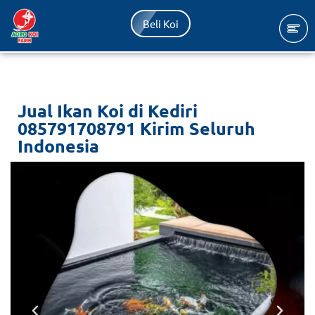
Beli Koi
Lompat
ke
konten
Jual Ikan Koi di Kediri
085791708791 Kirim Seluruh
Indonesia