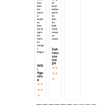
aya
et
ikan
buat
koi
kalian
karen
pecin
a
ta
kualit
ikan
as
koi
ikan
baik
koi di
lokal
agro
maup
koi
un
farm
impor.
ini
sanga
t
Zah
bagus
rosu
.
ssa
nia
24
Will
★
★
i
Agu
★
★
stin
★
a
★
★
★
★
★