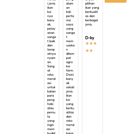
i jenis
alam
pilihan
ikan
an
ikan yang
koi
kali
berkualit
nya
perta
as dan
bany
ma
berbagai
ak,
saya
jenis.
pelay
yang
anan
sanga
sanga
t
D-ky
t baik
mem
★
★
★
dan
uaska
temp
n
★
★
atnya
ditem
nyam
pat
an.
agro
Sang
koi
at
farm.
reko
Disini
mend
bany
asi
ak
untuk
sekali
kalian
jenis
para
ikan
peng
koi
hobi
yang
atau
berku
pemu
alitas
la
dan
yang
reko
ingin
mend
mem
asi
budid
bang