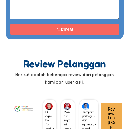
KIRIM
Review Pelanggan
Berikut adalah beberapa review dari pelanggan
kami dari user asli.
Rev
Di
Menu
Tempatn
iew
agro
rut
ya bagus
Len
koi
saya
dan
gka
farm
ini
nyaman,b
p
varias
peng
anyak