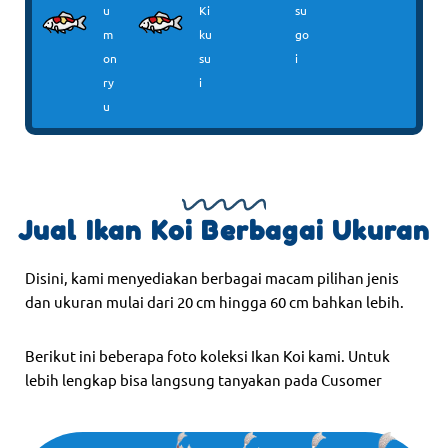
u
Ki
su
m
ku
go
on
su
i
ry
i
u
Jual Ikan Koi Berbagai Ukuran
Disini, kami menyediakan berbagai macam pilihan jenis
dan ukuran mulai dari 20 cm hingga 60 cm bahkan lebih.
Berikut ini beberapa foto koleksi Ikan Koi kami. Untuk
lebih lengkap bisa langsung tanyakan pada Cusomer