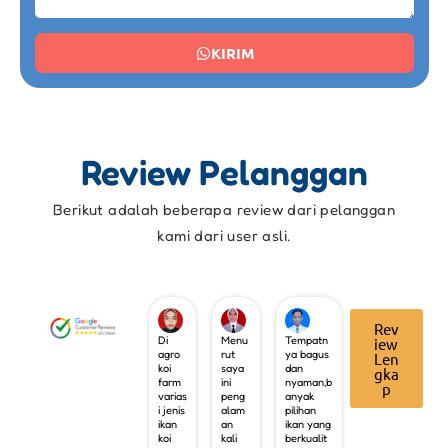
KIRIM
Review Pelanggan
Berikut adalah beberapa review dari pelanggan
kami dari user asli.
Rev
Di
Menu
Tempatn
iew
agro
rut
ya bagus
Len
koi
saya
dan
gka
farm
ini
nyaman,b
p
varias
peng
anyak
i jenis
alam
pilihan
ikan
an
ikan yang
koi
kali
berkualit