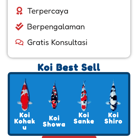
Terpercaya
Berpengalaman
Gratis Konsultasi
Koi Best Sell
Koi
Koi
Koi
Koi
Kohak
Sanke
Shiro
Showa
u