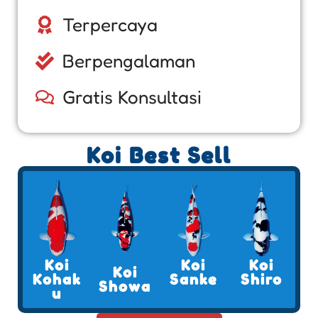
Terpercaya
Berpengalaman
Gratis Konsultasi
Koi Best Sell
Koi
Koi
Koi
Koi
Kohak
Sanke
Shiro
Showa
u