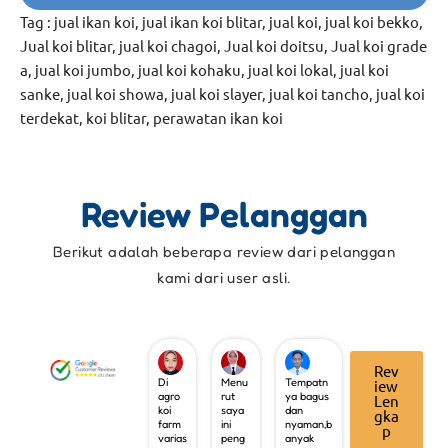
Tag :
jual ikan koi
,
jual ikan koi blitar
,
jual koi
,
jual koi bekko
,
Jual koi blitar
,
jual koi chagoi
,
Jual koi doitsu
,
Jual koi grade
a
,
jual koi jumbo
,
jual koi kohaku
,
jual koi lokal
,
jual koi
sanke
,
jual koi showa
,
jual koi slayer
,
jual koi tancho
,
jual koi
terdekat
,
koi blitar
,
perawatan ikan koi
Review Pelanggan
Berikut adalah beberapa review dari pelanggan
kami dari user asli.
Rev
Di
Menu
Tempatn
iew
agro
rut
ya bagus
Len
koi
saya
dan
gka
farm
ini
nyaman,b
p
varias
peng
anyak