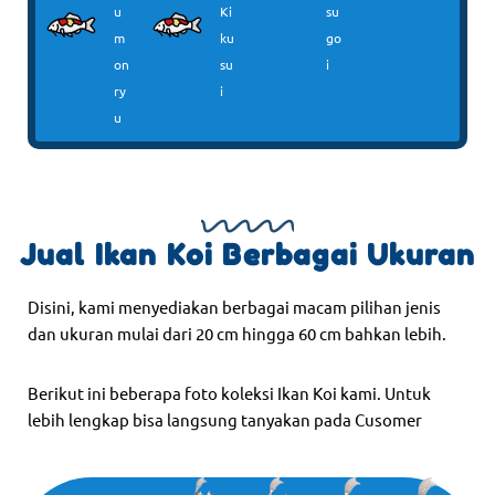
u
Ki
su
m
ku
go
on
su
i
ry
i
u
Jual Ikan Koi Berbagai Ukuran
Disini, kami menyediakan berbagai macam pilihan jenis
dan ukuran mulai dari 20 cm hingga 60 cm bahkan lebih.
Berikut ini beberapa foto koleksi Ikan Koi kami. Untuk
lebih lengkap bisa langsung tanyakan pada Cusomer