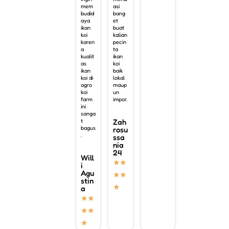
mem
asi
budid
bang
aya
et
ikan
buat
koi
kalian
karen
pecin
a
ta
kualit
ikan
as
koi
ikan
baik
koi di
lokal
agro
maup
koi
un
farm
impor.
ini
sanga
t
Zah
bagus
rosu
.
ssa
nia
24
Will
★
★
i
Agu
★
★
stin
★
a
★
★
★
★
★