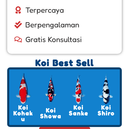
Terpercaya
Berpengalaman
Gratis Konsultasi
Koi Best Sell
Koi
Koi
Koi
Koi
Kohak
Sanke
Shiro
Showa
u