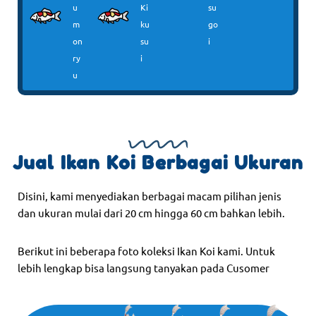
u
Ki
su
m
ku
go
on
su
i
ry
i
u
Jual Ikan Koi Berbagai Ukuran
Disini, kami menyediakan berbagai macam pilihan jenis
dan ukuran mulai dari 20 cm hingga 60 cm bahkan lebih.
Berikut ini beberapa foto koleksi Ikan Koi kami. Untuk
lebih lengkap bisa langsung tanyakan pada Cusomer