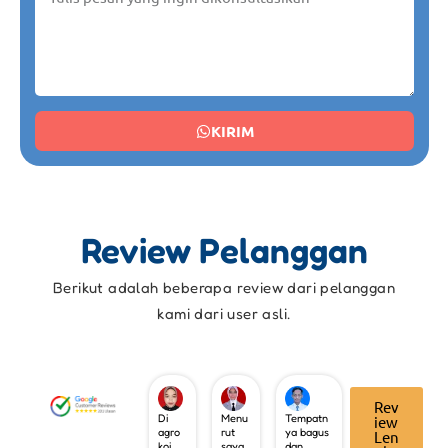
KIRIM
Review Pelanggan
Berikut adalah beberapa review dari pelanggan
kami dari user asli.
Rev
Di
Menu
Tempatn
iew
agro
rut
ya bagus
Len
koi
saya
dan