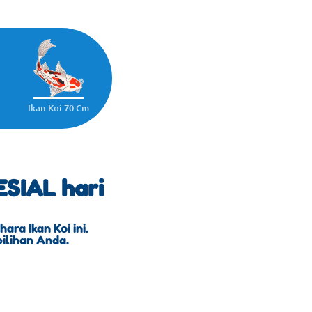
Ikan Koi 70 Cm
SIAL hari
ra Ikan Koi ini.
pilihan Anda.