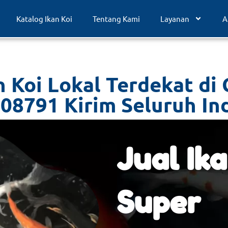
Katalog Ikan Koi
Tentang Kami
Layanan
A
n Koi Lokal Terdekat di 
08791 Kirim Seluruh In
Jual Ika
Super