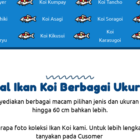
yer
Koi Kumpay
Koi Tancho
hiki
Koi Asagi
Koi Soragoi
Koi
Koi Kikusui
ryu
Karasugoi
al Ikan Koi Berbagai Uku
yediakan berbagai macam pilihan jenis dan ukuran
hingga 60 cm bahkan lebih.
erapa foto koleksi Ikan Koi kami. Untuk lebih lengk
tanyakan pada Cusomer