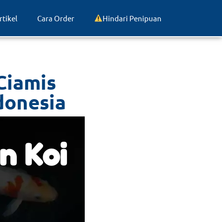
rtikel
Cara Order
Hindari Penipuan
Ciamis
donesia
n Koi