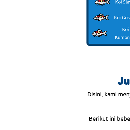
Koi Sla
Koi Gos
Koi
Kumon
Ju
Disini, kami men
Berikut ini beb