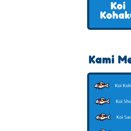
Koi
Kohak
Kami Me
Koi Ko
Koi Sh
Koi Sa