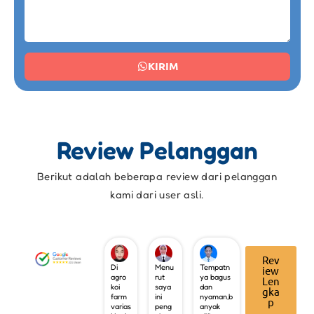
KIRIM
Review Pelanggan
Berikut adalah beberapa review dari pelanggan
kami dari user asli.
Rev
Di
Menu
Tempatn
iew
agro
rut
ya bagus
Len
koi
saya
dan
gka
farm
ini
nyaman,b
p
varias
peng
anyak