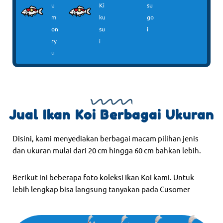
u
Ki
su
m
ku
go
on
su
i
ry
i
u
Jual Ikan Koi Berbagai Ukuran
Disini, kami menyediakan berbagai macam pilihan jenis
dan ukuran mulai dari 20 cm hingga 60 cm bahkan lebih.
Berikut ini beberapa foto koleksi Ikan Koi kami. Untuk
lebih lengkap bisa langsung tanyakan pada Cusomer