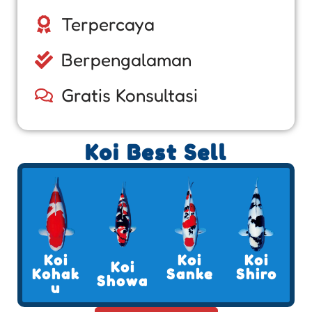
Terpercaya
Berpengalaman
Gratis Konsultasi
Koi Best Sell
Koi
Koi
Koi
Koi
Kohak
Sanke
Shiro
Showa
u