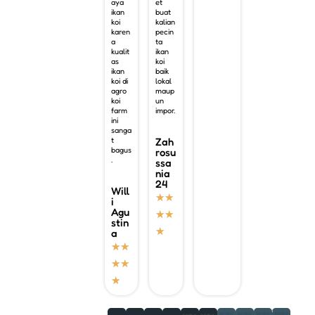
aya
et
ikan
buat
koi
kalian
karen
pecin
a
ta
kualit
ikan
as
koi
ikan
baik
koi di
lokal
agro
maup
koi
un
farm
impor.
ini
sanga
t
Zah
bagus
rosu
.
ssa
nia
24
Will
★
★
i
Agu
★
★
stin
★
a
★
★
★
★
★