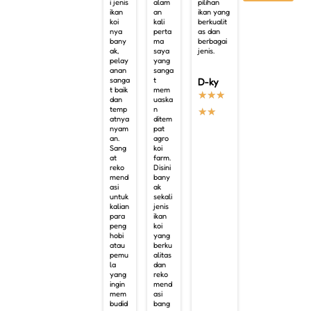
i jenis
alam
pilihan
ikan
an
ikan yang
koi
kali
berkualit
nya
perta
as dan
bany
ma
berbagai
ak,
saya
jenis.
pelay
yang
anan
sanga
sanga
t
D-ky
t baik
mem
★
★
★
dan
uaska
temp
n
★
★
atnya
ditem
nyam
pat
an.
agro
Sang
koi
at
farm.
reko
Disini
mend
bany
asi
ak
untuk
sekali
kalian
jenis
para
ikan
peng
koi
hobi
yang
atau
berku
pemu
alitas
la
dan
yang
reko
ingin
mend
mem
asi
budid
bang