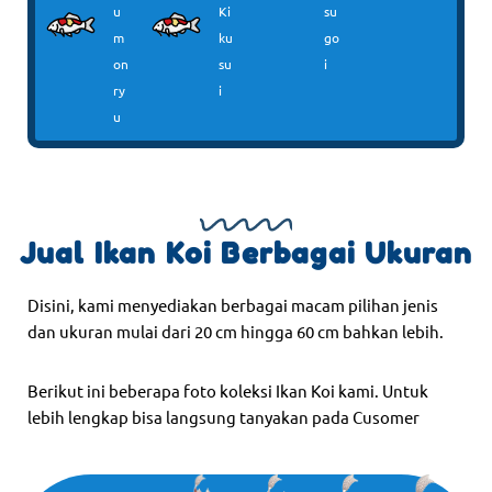
u
Ki
su
m
ku
go
on
su
i
ry
i
u
Jual Ikan Koi Berbagai Ukuran
Disini, kami menyediakan berbagai macam pilihan jenis
dan ukuran mulai dari 20 cm hingga 60 cm bahkan lebih.
Berikut ini beberapa foto koleksi Ikan Koi kami. Untuk
lebih lengkap bisa langsung tanyakan pada Cusomer