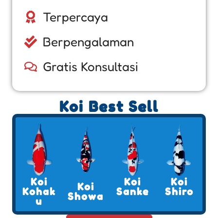
Terpercaya
Berpengalaman
Gratis Konsultasi
Koi Best Sell
Koi
Koi
Koi
Koi
Kohak
Sanke
Shiro
Showa
u