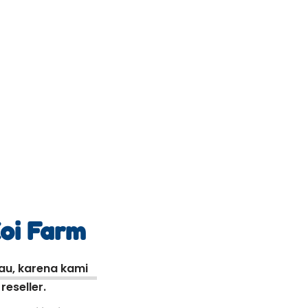
Koi Farm
kau, karena kami
eseller.