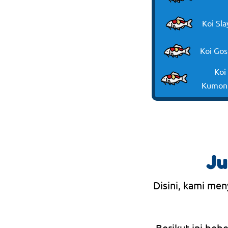
Koi Sla
Koi Gos
Koi
Kumon
Ju
Disini, kami men
Berikut ini beb