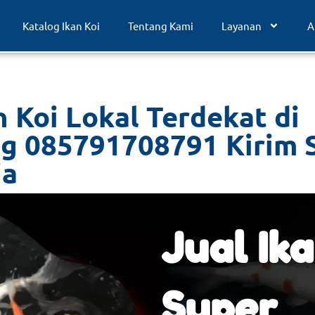
Katalog Ikan Koi
Tentang Kami
Layanan
A
n Koi Lokal Terdekat di
g 085791708791 Kirim 
ia
Jual Ika
Super