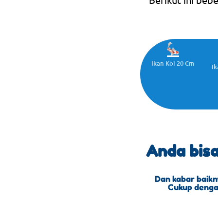
Ikan Koi 20 Cm
Ik
Anda bis
Dan kabar baikn
Cukup dengan