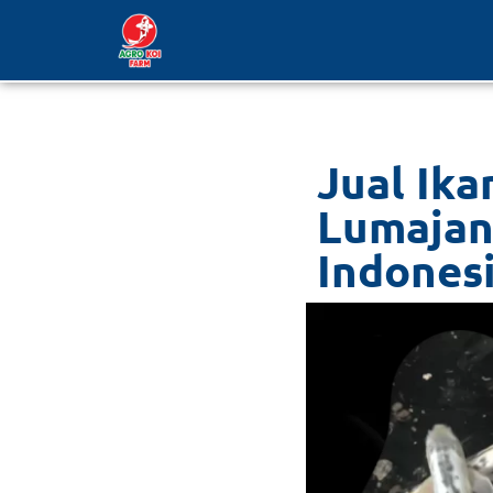
Lompat
ke
konten
Jual Ika
Lumajan
Indones