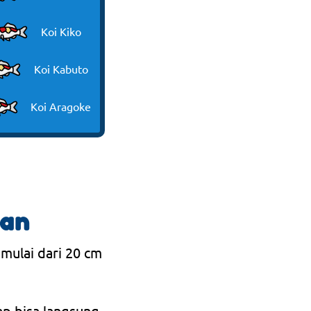
Koi Kiko
Koi Kabuto
Koi Aragoke
ran
 mulai dari 20 cm
ap bisa langsung