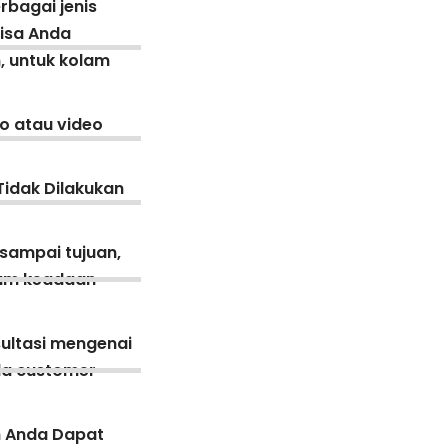
rbagai jenis
bisa Anda
, untuk kolam
o atau video
Tidak Dilakukan
 sampai tujuan,
lam keadaan
ultasi mengenai
ada customer
n Anda Dapat