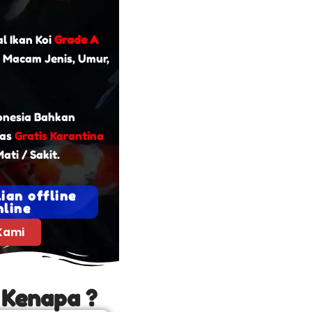
l Ikan Koi
Grade A
 Macam Jenis, Umur,
onesia Bahkan
tas
Gratis Karantina
ati / Sakit.
ian offline
line
Kami
 Kenapa ?