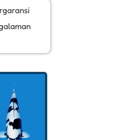
rgaransi
galaman