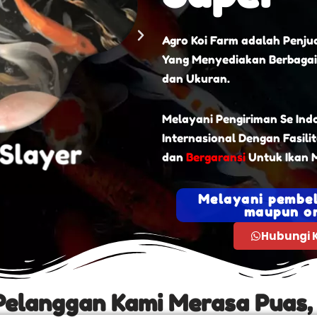
Agro Koi Farm adalah Penjua
Yang Menyediakan Berbagai
dan Ukuran.
Melayani Pengiriman Se Ind
Internasional Dengan Fasili
dan
Bergaransi
Untuk Ikan M
Melayani pembel
maupun on
Hubungi 
Pelanggan Kami Merasa Puas,