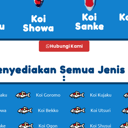
Koi
K
Koi
u
Sanke
Showa
Hubungi Kami
nyediakan Semua Jenis 
:
haku
Koi Goromo
Koi Kujaku
owa
Koi Bekko
Koi Utsuri
nke
Koi Ogon
Koi Shusui