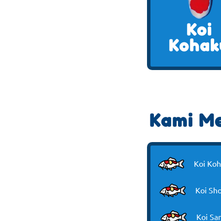
Koi
Kohak
Kami Me
Koi Ko
Koi Sh
Koi Sa