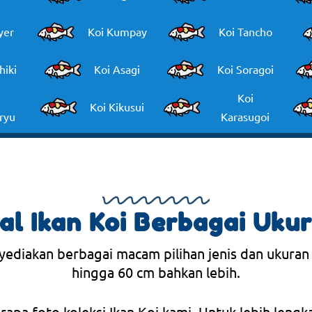
yer
Koi Kumpay
Koi Tancho
hiki
Koi Asagi
Koi Soragoi
Koi
Koi Kikusui
ryu
Karasugoi
al Ikan Koi Berbagai Uku
yediakan berbagai macam pilihan jenis dan ukuran
hingga 60 cm bahkan lebih.
erapa foto koleksi Ikan Koi kami. Untuk lebih lengk