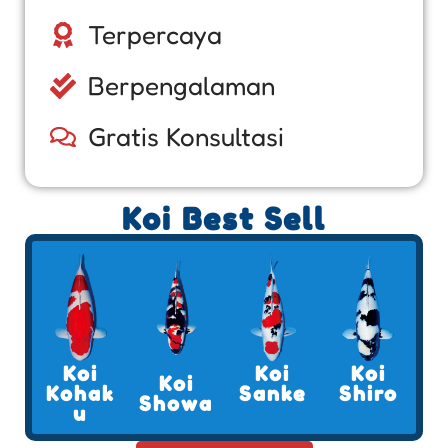
Terpercaya
Berpengalaman
Gratis Konsultasi
Koi Best Sell
Koi
Koi
Koi
Koi
Kohak
Sanke
Shiro
Showa
u