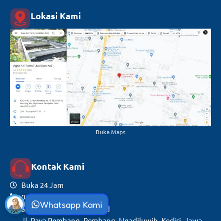
Lokasi Kami
Buka Maps
Kontak Kami
Buka 24 Jam
085335078356
Whatsapp Kami
admin@agrokoifarm.co.id
Jl. Raya Rembang, Rembang, Ngadiluwih, Kediri, Jawa