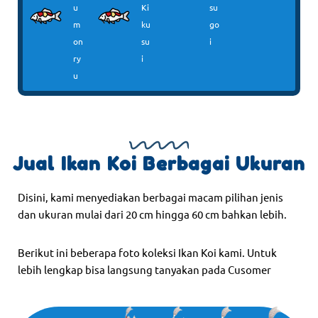
u
Ki
su
m
ku
go
on
su
i
ry
i
u
Jual Ikan Koi Berbagai Ukuran
Disini, kami menyediakan berbagai macam pilihan jenis
dan ukuran mulai dari 20 cm hingga 60 cm bahkan lebih.
Berikut ini beberapa foto koleksi Ikan Koi kami. Untuk
lebih lengkap bisa langsung tanyakan pada Cusomer