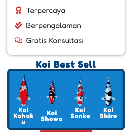
Terpercaya
Berpengalaman
Gratis Konsultasi
Koi Best Sell
Koi
Koi
Koi
Koi
Kohak
Sanke
Shiro
Showa
u