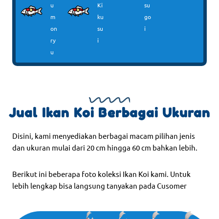
u
Ki
su
m
ku
go
on
su
i
ry
i
u
Jual Ikan Koi Berbagai Ukuran
Disini, kami menyediakan berbagai macam pilihan jenis
dan ukuran mulai dari 20 cm hingga 60 cm bahkan lebih.
Berikut ini beberapa foto koleksi Ikan Koi kami. Untuk
lebih lengkap bisa langsung tanyakan pada Cusomer