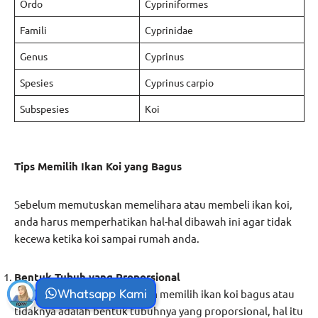
Ordo
Cypriniformes
Famili
Cyprinidae
Genus
Cyprinus
Spesies
Cyprinus carpio
Subspesies
Koi
Tips Memilih Ikan Koi yang Bagus
Sebelum memutuskan memelihara atau membeli ikan koi,
anda harus memperhatikan hal-hal dibawah ini agar tidak
kecewa ketika koi sampai rumah anda.
Bentuk Tubuh yang Proporsional
Whatsapp Kami
Salah satu kunci utama dalam memilih ikan koi bagus atau
tidaknya adalah bentuk tubuhnya yang proporsional, hal itu