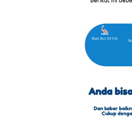
Ikan Koi 20 Cm
Ik
Anda bis
Dan kabar baikn
Cukup dengan