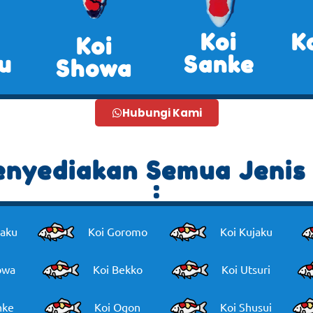
Koi
K
Koi
u
Sanke
Showa
Hubungi Kami
nyediakan Semua Jenis 
:
haku
Koi Goromo
Koi Kujaku
owa
Koi Bekko
Koi Utsuri
nke
Koi Ogon
Koi Shusui