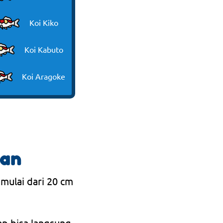
Koi Kiko
Koi Kabuto
Koi Aragoke
ran
 mulai dari 20 cm
ap bisa langsung