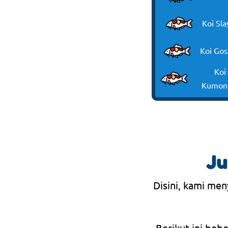
Koi Sla
Koi Gos
Koi
Kumon
Ju
Disini, kami men
Berikut ini beb