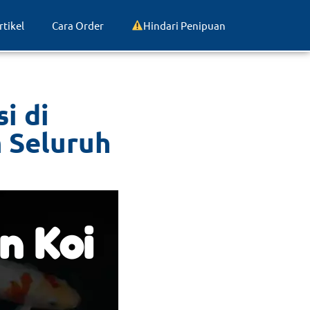
rtikel
Cara Order
Hindari Penipuan
i di
 Seluruh
n Koi