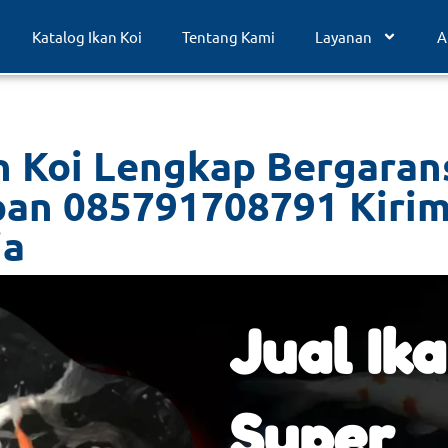
Katalog Ikan Koi
Tentang Kami
Layanan
A
n Koi Lengkap Bergarans
pan 085791708791 Kirim
ia
Jual Ika
Super