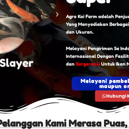
Agro Koi Farm adalah Penjua
Yang Menyediakan Berbagai
dan Ukuran.
Melayani Pengiriman Se Ind
Internasional Dengan Fasili
dan
Bergaransi
Untuk Ikan M
Melayani pembel
maupun on
Hubungi 
Pelanggan Kami Merasa Puas,