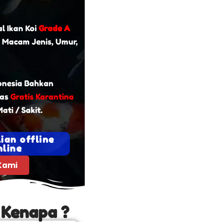
l Ikan Koi
Grade A
 Macam Jenis, Umur,
onesia Bahkan
tas
Gratis Karantina
ati / Sakit.
ian offline
line
Kami
 Kenapa ?