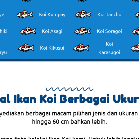
yer
Koi Kumpay
Koi Tancho
hiki
Koi Asagi
Koi Soragoi
Koi
Koi Kikusui
ryu
Karasugoi
al Ikan Koi Berbagai Uku
yediakan berbagai macam pilihan jenis dan ukuran
hingga 60 cm bahkan lebih.
erapa foto koleksi Ikan Koi kami. Untuk lebih lengk