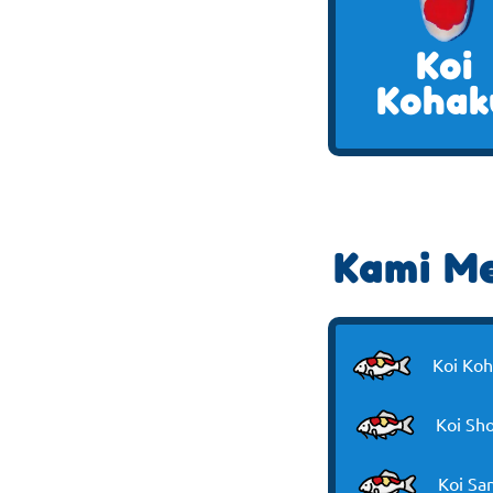
Koi
Kohak
Kami Me
Koi Ko
Koi Sh
Koi Sa