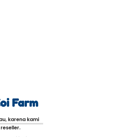
Koi Farm
kau, karena kami
eseller.