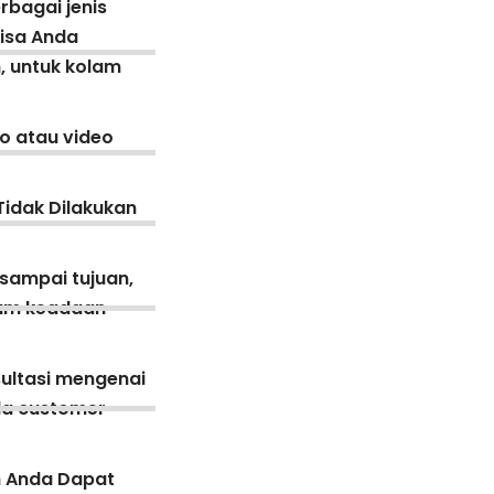
rbagai jenis
bisa Anda
, untuk kolam
o atau video
Tidak Dilakukan
 sampai tujuan,
lam keadaan
ultasi mengenai
ada customer
n Anda Dapat