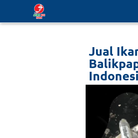
Lompat
ke
konten
Jual Ika
Balikpa
Indones