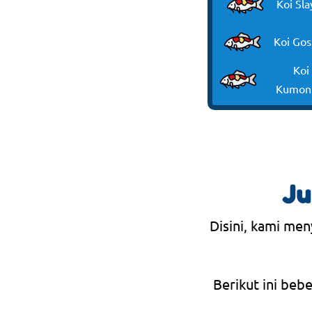
Koi Sla
Koi Gos
Koi
Kumon
Ju
Disini, kami men
Berikut ini beb