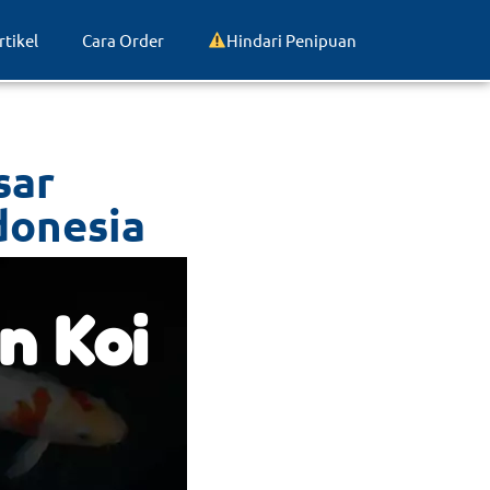
rtikel
Cara Order
Hindari Penipuan
sar
donesia
n Koi