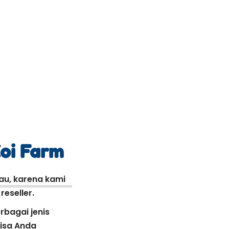
Koi Farm
kau, karena kami
eseller.
rbagai jenis
bisa Anda