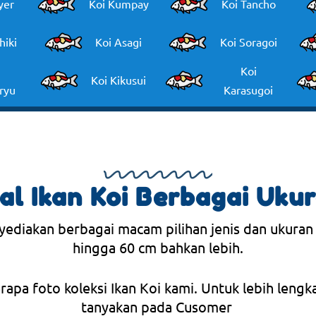
yer
Koi Kumpay
Koi Tancho
hiki
Koi Asagi
Koi Soragoi
Koi
Koi Kikusui
ryu
Karasugoi
al Ikan Koi Berbagai Uku
yediakan berbagai macam pilihan jenis dan ukuran
hingga 60 cm bahkan lebih.
erapa foto koleksi Ikan Koi kami. Untuk lebih lengk
tanyakan pada Cusomer