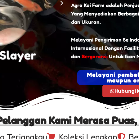
Agro Koi Farm adalah Penjua
Yang Menyediakan Berbagai
dan Ukuran.
Melayani Pengiriman Se Ind
Internasional Dengan Fasili
dan
Bergaransi
Untuk Ikan M
Melayani pembel
maupun on
Hubungi 
Pelanggan Kami Merasa Puas,
a Terjangkau
Koleksi Lengkap
Be