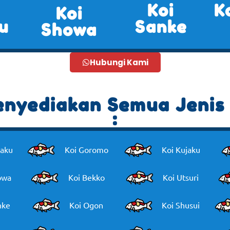
Koi
K
Koi
u
Sanke
Showa
Hubungi Kami
nyediakan Semua Jenis 
:
haku
Koi Goromo
Koi Kujaku
owa
Koi Bekko
Koi Utsuri
nke
Koi Ogon
Koi Shusui