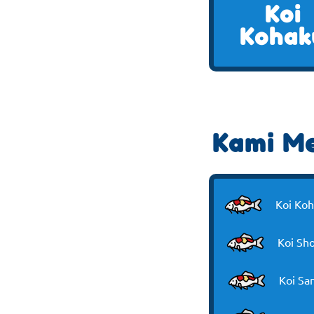
Koi
Kohak
Kami Me
Koi Ko
Koi Sh
Koi Sa