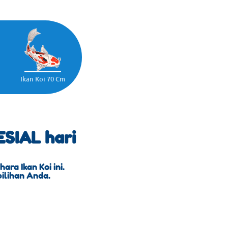
Ikan Koi 70 Cm
SIAL hari
ra Ikan Koi ini.
pilihan Anda.