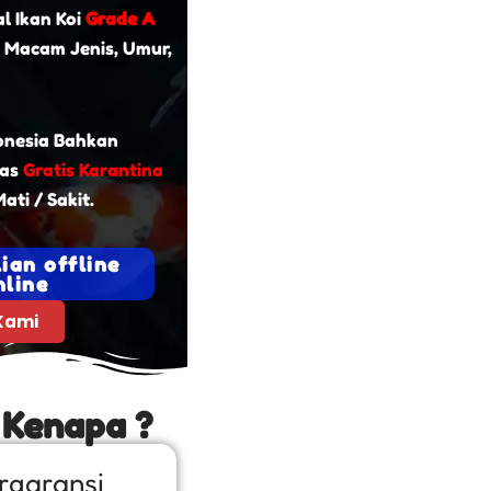
l Ikan Koi
Grade A
 Macam Jenis, Umur,
onesia Bahkan
tas
Gratis Karantina
ati / Sakit.
ian offline
line
Kami
 Kenapa ?
rgaransi