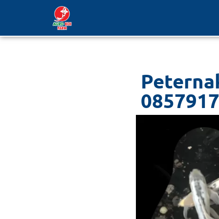
Lompat
ke
konten
Peternak
0857917