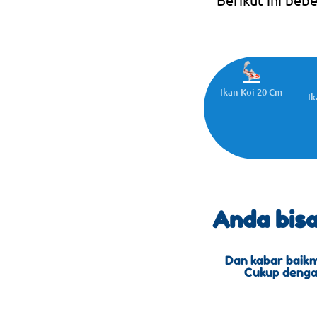
Ikan Koi 20 Cm
Ik
Anda bis
Dan kabar baikn
Cukup dengan