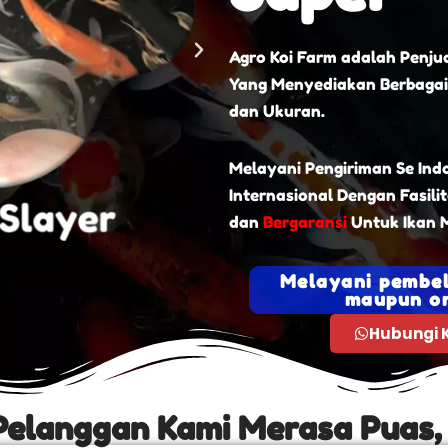
Agro Koi Farm adalah Penjua
Yang Menyediakan Berbagai
dan Ukuran.
Melayani Pengiriman Se Ind
Internasional Dengan Fasili
dan
Bergaransi
Untuk Ikan M
Melayani pembel
maupun on
Hubungi 
Pelanggan Kami Merasa Puas,