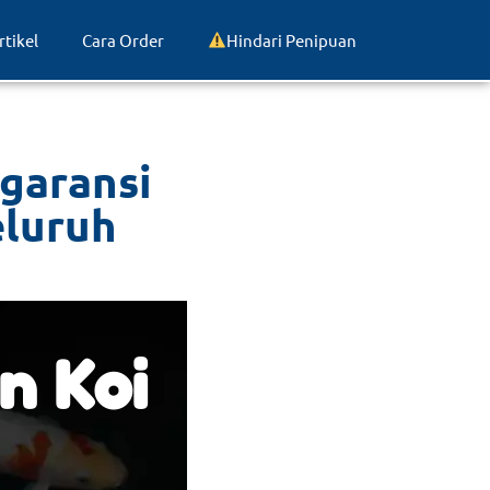
rtikel
Cara Order
Hindari Penipuan
rgaransi
eluruh
n Koi