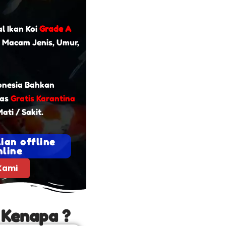
l Ikan Koi
Grade A
 Macam Jenis, Umur,
onesia Bahkan
tas
Gratis Karantina
ati / Sakit.
ian offline
line
Kami
 Kenapa ?