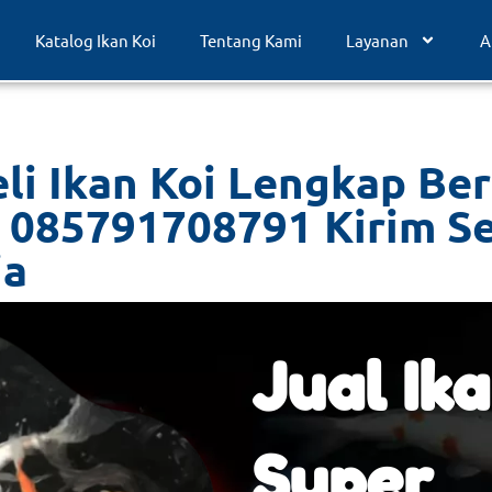
Katalog Ikan Koi
Tentang Kami
Layanan
A
li Ikan Koi Lengkap Be
i 085791708791 Kirim S
ia
Jual Ika
Super