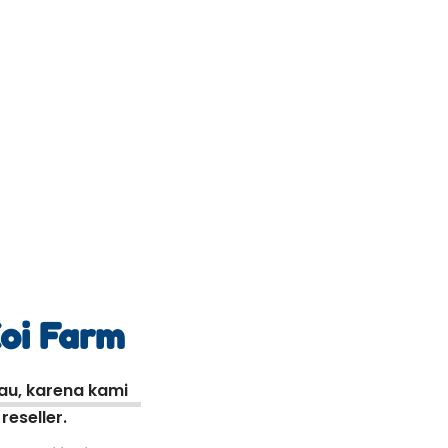
Koi Farm
kau, karena kami
eseller.