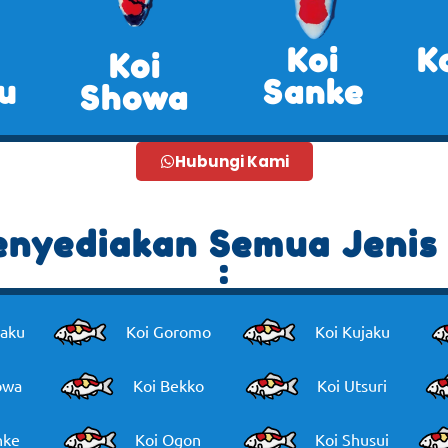
Koi
K
Koi
u
Sanke
Showa
Hubungi Kami
nyediakan Semua Jenis 
:
haku
Koi Goromo
Koi Kujaku
owa
Koi Bekko
Koi Utsuri
nke
Koi Ogon
Koi Shusui