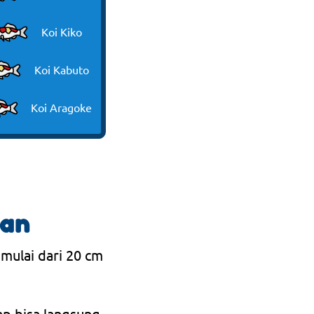
Koi Kiko
Koi Kabuto
Koi Aragoke
ran
 mulai dari 20 cm
ap bisa langsung