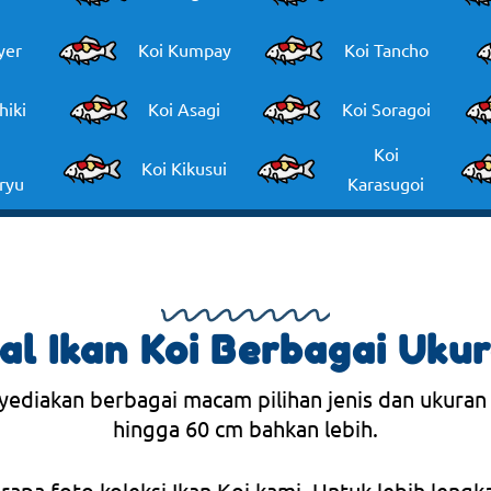
yer
Koi Kumpay
Koi Tancho
hiki
Koi Asagi
Koi Soragoi
Koi
Koi Kikusui
ryu
Karasugoi
al Ikan Koi Berbagai Uku
yediakan berbagai macam pilihan jenis dan ukuran
hingga 60 cm bahkan lebih.
erapa foto koleksi Ikan Koi kami. Untuk lebih lengk