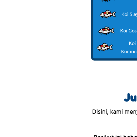
Koi Sla
Koi Gos
Koi
Kumon
Ju
Disini, kami men
Berikut ini beb