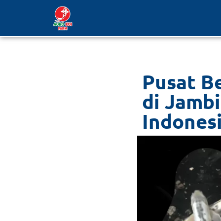
Lompat
ke
konten
Pusat Be
di Jamb
Indones