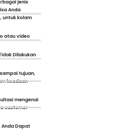
rbagai jenis
bisa Anda
, untuk kolam
o atau video
Tidak Dilakukan
 sampai tujuan,
lam keadaan
ultasi mengenai
ada customer
n Anda Dapat