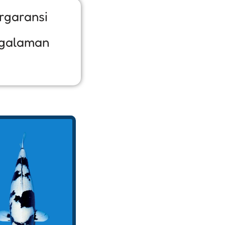
rgaransi
galaman