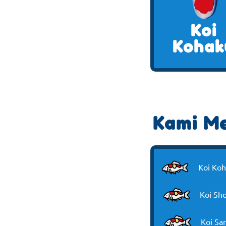
Koi
Kohak
Kami Me
Koi Ko
Koi Sh
Koi Sa