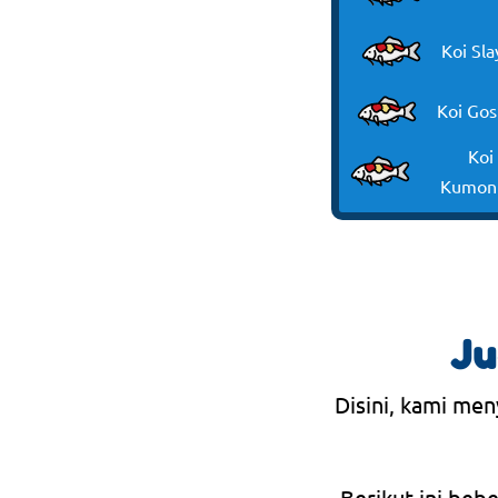
Koi Sla
Koi Gos
Koi
Kumon
Ju
Disini, kami men
Berikut ini beb