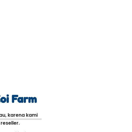
Koi Farm
kau, karena kami
eseller.