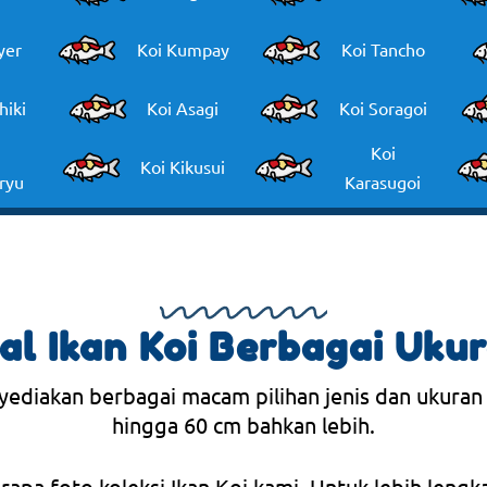
yer
Koi Kumpay
Koi Tancho
hiki
Koi Asagi
Koi Soragoi
Koi
Koi Kikusui
ryu
Karasugoi
al Ikan Koi Berbagai Uku
yediakan berbagai macam pilihan jenis dan ukuran
hingga 60 cm bahkan lebih.
erapa foto koleksi Ikan Koi kami. Untuk lebih lengk