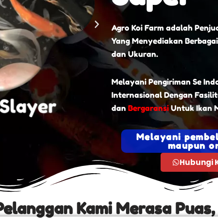
Agro Koi Farm adalah Penjua
Yang Menyediakan Berbagai
dan Ukuran.
Melayani Pengiriman Se Ind
Internasional Dengan Fasili
dan
Bergaransi
Untuk Ikan M
Melayani pembel
maupun on
Hubungi 
Pelanggan Kami Merasa Puas,