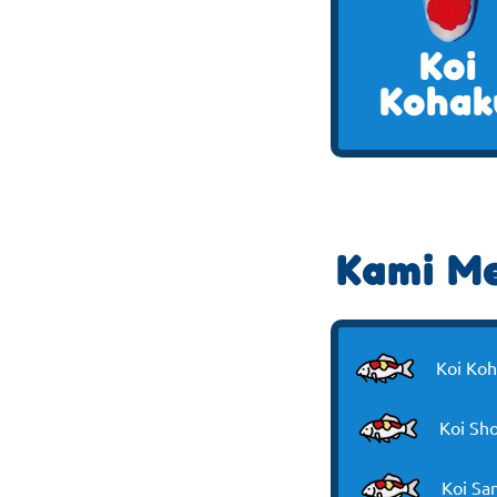
Koi
Kohak
Kami Me
Koi Ko
Koi Sh
Koi Sa