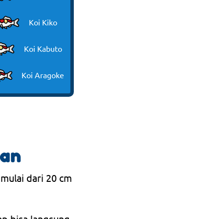
Koi Kiko
Koi Kabuto
Koi Aragoke
ran
 mulai dari 20 cm
ap bisa langsung