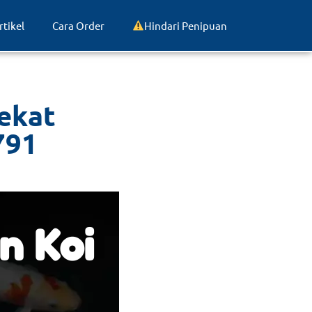
rtikel
Cara Order
Hindari Penipuan
ekat
791
n Koi