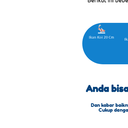
Ikan Koi 20 Cm
Ik
Anda bis
Dan kabar baikn
Cukup dengan