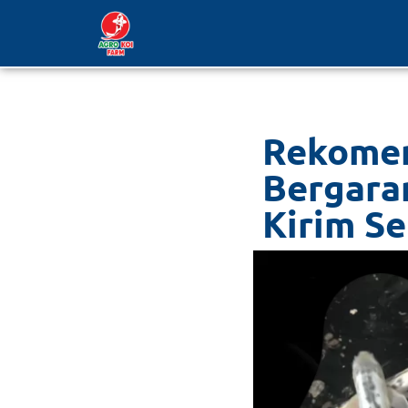
Lompat
ke
konten
Rekomen
Bergara
Kirim Se