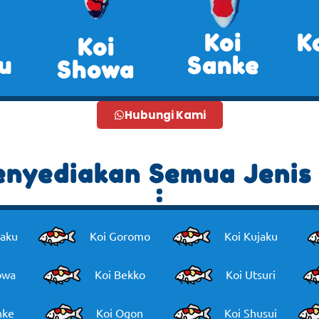
Koi
K
Koi
u
Sanke
Showa
Hubungi Kami
nyediakan Semua Jenis 
:
haku
Koi Goromo
Koi Kujaku
owa
Koi Bekko
Koi Utsuri
nke
Koi Ogon
Koi Shusui