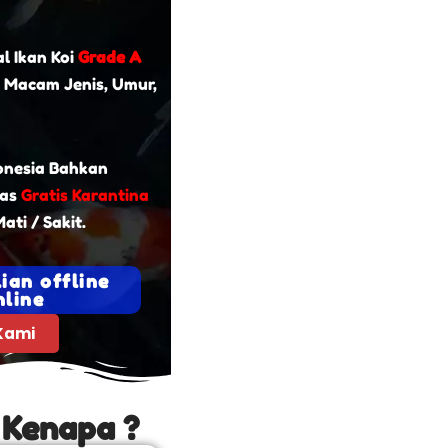
l Ikan Koi
Grade A
 Macam Jenis, Umur,
onesia Bahkan
tas
Gratis Karantina
ati / Sakit.
ian offline
line
Kami
 Kenapa ?