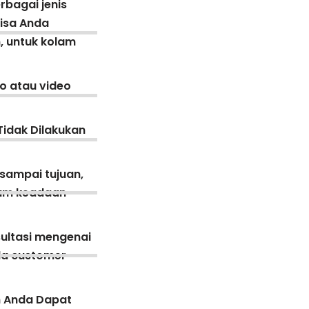
rbagai jenis
bisa Anda
, untuk kolam
o atau video
Tidak Dilakukan
 sampai tujuan,
lam keadaan
ultasi mengenai
ada customer
n Anda Dapat