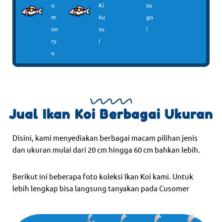
u
Ki
su
m
ku
go
on
su
i
ry
i
u
Jual Ikan Koi Berbagai Ukuran
Disini, kami menyediakan berbagai macam pilihan jenis
dan ukuran mulai dari 20 cm hingga 60 cm bahkan lebih.
Berikut ini beberapa foto koleksi Ikan Koi kami. Untuk
lebih lengkap bisa langsung tanyakan pada Cusomer