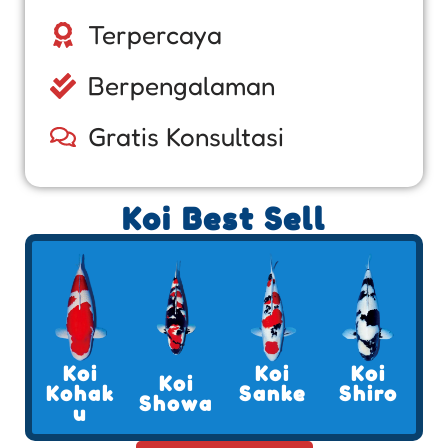
Terpercaya
Berpengalaman
Gratis Konsultasi
Koi Best Sell
Koi
Koi
Koi
Koi
Kohak
Sanke
Shiro
Showa
u