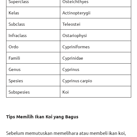
Superclass
Osteichthyes
Kelas
Actinopterygii
Subclass
Teleostei
Infraclass
Ostariophysi
Ordo
Cypriniformes
Famili
Cyprinidae
Genus
Cyprinus
Spesies
Cyprinus carpio
Subspesies
Koi
Tips Memilih Ikan Koi yang Bagus
Sebelum memutuskan memelihara atau membeli ikan koi,