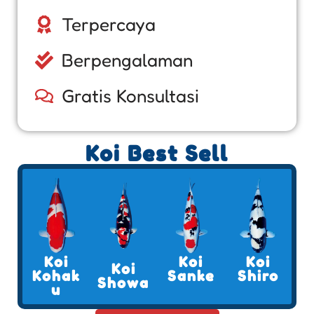
Terpercaya
Berpengalaman
Gratis Konsultasi
Koi Best Sell
Koi
Koi
Koi
Koi
Kohak
Sanke
Shiro
Showa
u