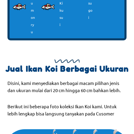
u
Ki
su
m
ku
go
on
su
i
ry
i
u
Jual Ikan Koi Berbagai Ukuran
Disini, kami menyediakan berbagai macam pilihan jenis
dan ukuran mulai dari 20 cm hingga 60 cm bahkan lebih.
Berikut ini beberapa foto koleksi Ikan Koi kami. Untuk
lebih lengkap bisa langsung tanyakan pada Cusomer