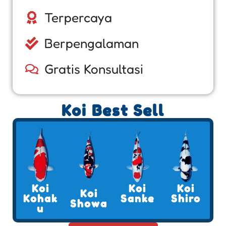
Terpercaya
Berpengalaman
Gratis Konsultasi
Koi Best Sell
Koi
Koi
Koi
Koi
Kohak
Sanke
Shiro
Showa
u