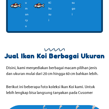
u
Ki
su
m
ku
go
on
su
i
ry
i
u
Jual Ikan Koi Berbagai Ukuran
Disini, kami menyediakan berbagai macam pilihan jenis
dan ukuran mulai dari 20 cm hingga 60 cm bahkan lebih.
Berikut ini beberapa foto koleksi Ikan Koi kami. Untuk
lebih lengkap bisa langsung tanyakan pada Cusomer