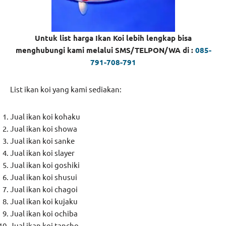
Untuk list harga Ikan Koi lebih lengkap bisa
menghubungi kami melalui SMS/TELPON/WA di :
085-
791-708-791
List ikan koi yang kami sediakan:
Jual ikan koi kohaku
Jual ikan koi showa
Jual ikan koi sanke
Jual ikan koi slayer
Jual ikan koi goshiki
Jual ikan koi shusui
Jual ikan koi chagoi
Jual ikan koi kujaku
Jual ikan koi ochiba
Jual ikan koi tancho