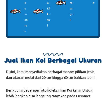
K
oi
ra
e
u
Ki
su
m
ku
go
on
su
i
ry
i
u
Jual Ikan Koi Berbagai Ukuran
Disini, kami menyediakan berbagai macam pilihan jenis
dan ukuran mulai dari 20 cm hingga 60 cm bahkan lebih.
Berikut ini beberapa foto koleksi Ikan Koi kami. Untuk
lebih lengkap bisa langsung tanyakan pada Cusomer