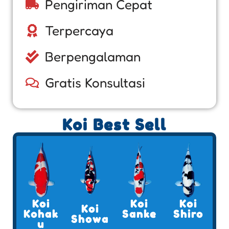
Pengiriman Cepat
Terpercaya
Berpengalaman
Gratis Konsultasi
Koi Best Sell
Koi
Koi
Koi
Koi
Kohak
Sanke
Shiro
Showa
u