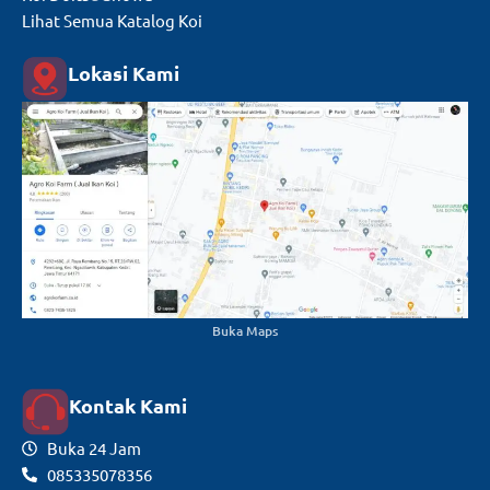
Lihat Semua Katalog Koi
Lokasi Kami
Buka Maps
Kontak Kami
Buka 24 Jam
085335078356