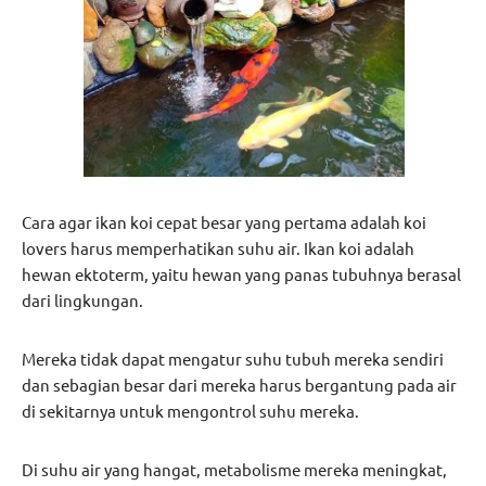
Cara agar ikan koi cepat besar yang pertama adalah koi
lovers harus memperhatikan suhu air. Ikan koi adalah
hewan ektoterm, yaitu hewan yang panas tubuhnya berasal
dari lingkungan.
Mereka tidak dapat mengatur suhu tubuh mereka sendiri
dan sebagian besar dari mereka harus bergantung pada air
di sekitarnya untuk mengontrol suhu mereka.
Di suhu air yang hangat, metabolisme mereka meningkat,