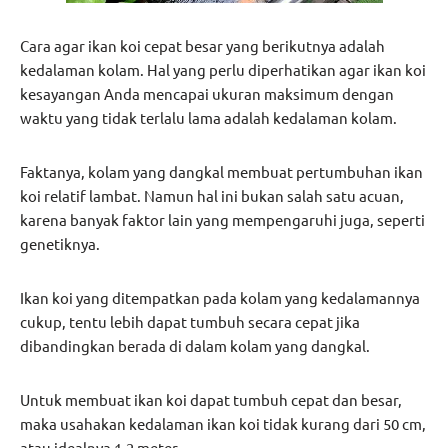
Cara agar ikan koi cepat besar yang berikutnya adalah
kedalaman kolam. Hal yang perlu diperhatikan agar ikan koi
kesayangan Anda mencapai ukuran maksimum dengan
waktu yang tidak terlalu lama adalah kedalaman kolam.
Faktanya, kolam yang dangkal membuat pertumbuhan ikan
koi relatif lambat. Namun hal ini bukan salah satu acuan,
karena banyak faktor lain yang mempengaruhi juga, seperti
genetiknya.
Ikan koi yang ditempatkan pada kolam yang kedalamannya
cukup, tentu lebih dapat tumbuh secara cepat jika
dibandingkan berada di dalam kolam yang dangkal.
Untuk membuat ikan koi dapat tumbuh cepat dan besar,
maka usahakan kedalaman ikan koi tidak kurang dari 50 cm,
atau idealnya 1,2 meter.