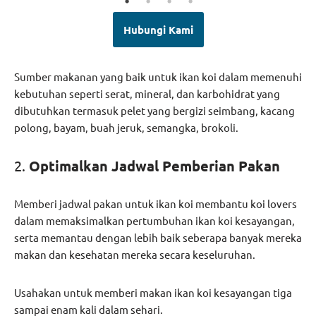
Hubungi Kami
Sumber makanan yang baik untuk ikan koi dalam memenuhi
kebutuhan seperti serat, mineral, dan karbohidrat yang
dibutuhkan termasuk pelet yang bergizi seimbang, kacang
polong, bayam, buah jeruk, semangka, brokoli.
2.
Optimalkan Jadwal Pemberian Pakan
Memberi jadwal pakan untuk ikan koi membantu koi lovers
dalam memaksimalkan pertumbuhan ikan koi kesayangan,
serta memantau dengan lebih baik seberapa banyak mereka
makan dan kesehatan mereka secara keseluruhan.
Usahakan untuk memberi makan ikan koi kesayangan tiga
sampai enam kali dalam sehari.