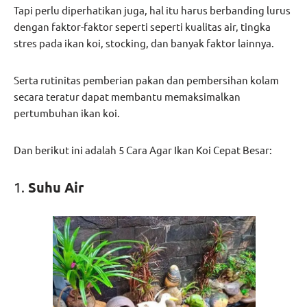
Tapi perlu diperhatikan juga, hal itu harus berbanding lurus
dengan faktor-faktor seperti seperti kualitas air, tingka
stres pada ikan koi, stocking, dan banyak faktor lainnya.
Serta rutinitas pemberian pakan dan pembersihan kolam
secara teratur dapat membantu memaksimalkan
pertumbuhan ikan koi.
Dan berikut ini adalah 5 Cara Agar Ikan Koi Cepat Besar:
1.
Suhu Air